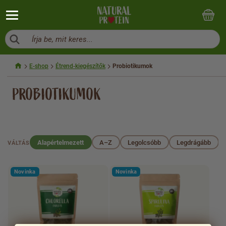
Írja be, mit keres...
E-shop
Étrend-kiegészítők
Probiotikumok
PROBIOTIKUMOK
Alapértelmezett
A–Z
Legolcsóbb
Legdrágább
VÁLTÁS
Novinka
Novinka