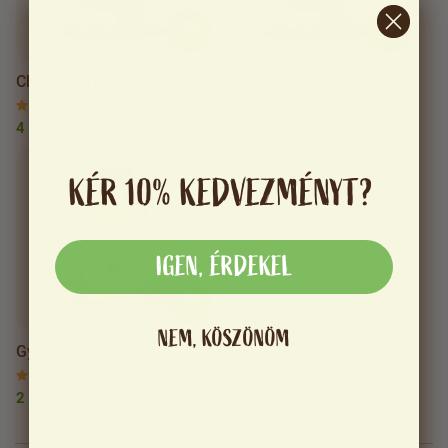
Chlorella Tabletta (500 db)
Spirulina tabletta (500 db)
100 %
(2)
93 %
(3)
4 990 Ft
3 490 Ft
KÉR 10% KEDVEZMÉNYT?
IGEN, ÉRDEKEL
NEM, KÖSZÖNÖM
Gyömbérlé
100 %
(2)
2 790 Ft