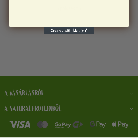
3
položek z 3
A VÁSÁRLÁSRÓL
NaturalProtein Tanácsadó
Online · Itt vagyok Önnek
A NATURALPROTEINRŐL