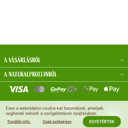
A VÁSÁRLÁSRÓL
NaturalProtein Tanácsadó
Online · Itt vagyok Önnek
A NATURALPROTEINRŐL
Ezen a weboldalon cookie-kat használunk, amelyek
segítenek nekünk a szolgáltatások nyújtásában.
EGYETÉRTEK
További info.
Csak szükséges
Copyright © 2026
. Minden jog fenntartva.