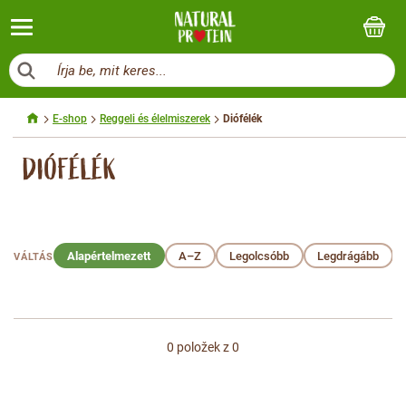
Írja be, mit keres...
E-shop
Reggeli és élelmiszerek
Diófélék
DIÓFÉLÉK
Alapértelmezett
A–Z
Legolcsóbb
Legdrágább
VÁLTÁS
0
položek z 0