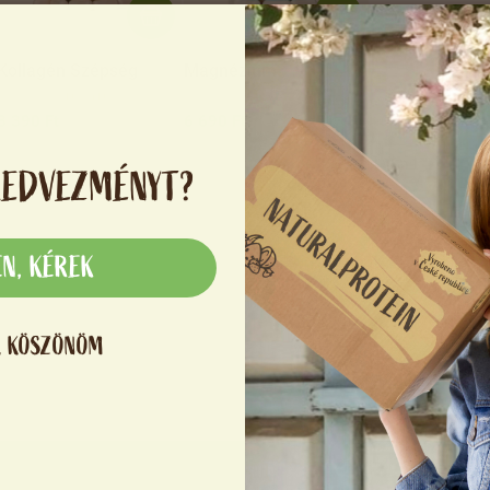
Kollagén Szépség
Magnézium
0 %
(0)
0 %
(0)
8 390 Ft
6 690 Ft
KEDVEZMÉNYT?
EN, KÉREK
, KÖSZÖNÖM