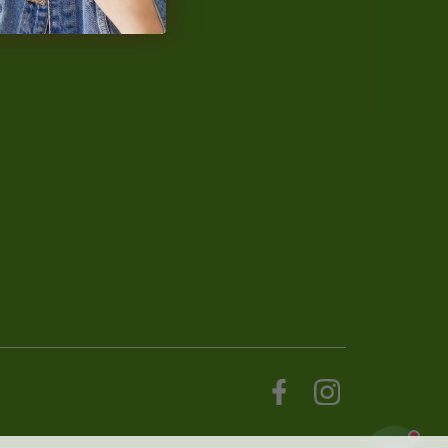
NaturalProtein Tanácsadó
Online · Itt vagyok Önnek