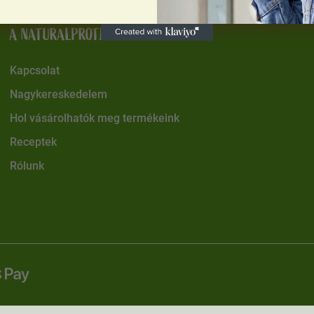
A NATURALPROTEINRŐL
Kapcsolat
Nagykereskedelem
Hol vásárolhatók meg termékeink
Receptek
Rólunk