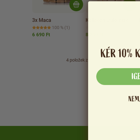
3x Maca
Kollagén ízületekre
100 %
(1)
0 %
(0)
6 690 Ft
8 390 Ft
KÉR 10% 
4
položek z 4
IG
NEM