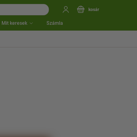
kosár
Mit keresek
Számla