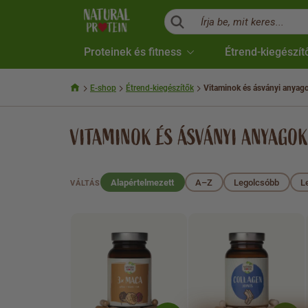
Írja be, mit keres...
Proteinek és fitness
Étrend-kiegészít
E-shop
Étrend-kiegészítők
Vitaminok és ásványi anyag
VITAMINOK ÉS ÁSVÁNYI ANYAGOK
Alapértelmezett
A–Z
Legolcsóbb
L
VÁLTÁS