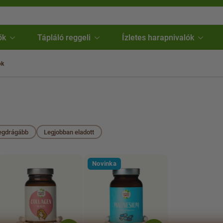
ők
Tápláló reggeli
Ízletes harapnivalók
ok
egdrágább
Legjobban eladott
Novinka