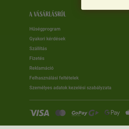
A VÁSÁRLÁSRÓL
Hűségprogram
Gyakori kérdések
Szállítás
Fizetés
Reklamáció
Felhasználási feltételek
Személyes adatok kezelési szabályzata