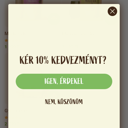
Máriatövis
Matcha Tea Bio
100 %
(2)
0 %
(0)
1 990 Ft
3 190 Ft
KÉR 10% KEDVEZMÉNYT?
IGEN, ÉRDEKEL
NEM, KÖSZÖNÖM
Gyömbérlé
100 %
(2)
2 790 Ft