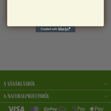
3
položek z 3
A VÁSÁRLÁSRÓL
NaturalProtein Tanácsadó
Online · Itt vagyok Önnek
A NATURALPROTEINRŐL