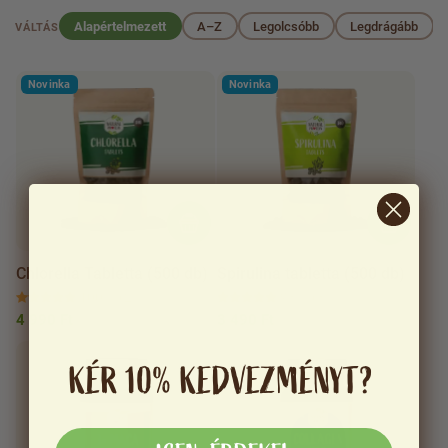
Alapértelmezett
A–Z
Legolcsóbb
Legdrágább
VÁLTÁS
Novinka
Novinka
Chlorella Tabletta (500 db)
Spirulina tabletta (500 db)
100 %
(2)
93 %
(3)
4 990 Ft
3 490 Ft
KÉR 10% KEDVEZMÉNYT?