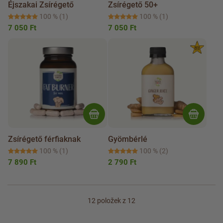
Éjszakai Zsírégető
Zsírégető 50+
100 %
(1)
100 %
(1)
7 050 Ft
7 050 Ft
Zsírégető férfiaknak
Gyömbérlé
100 %
(1)
100 %
(2)
7 890 Ft
2 790 Ft
12
položek z 12