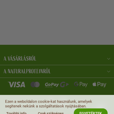
A VÁSÁRLÁSRÓL
NaturalProtein Tanácsadó
Online · Itt vagyok Önnek
A NATURALPROTEINRŐL
Ezen a weboldalon cookie-kat használunk, amelyek
segítenek nekünk a szolgáltatások nyújtásában.
EGYETÉRTEK
További info.
Csak szükséges