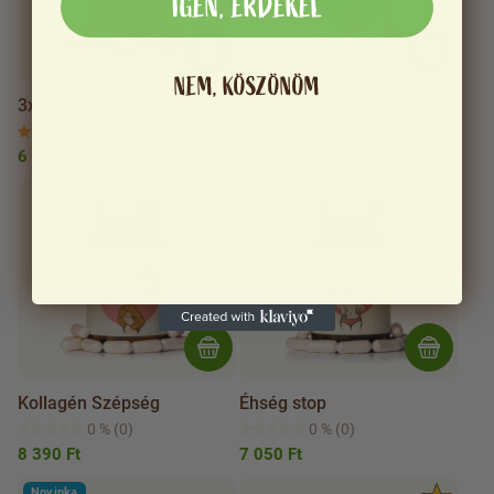
IGEN, ÉRDEKEL
NEM, KÖSZÖNÖM
3x Maca
Kollagén ízületekre
100 %
(1)
0 %
(0)
6 690 Ft
8 390 Ft
Kollagén Szépség
Éhség stop
0 %
(0)
0 %
(0)
8 390 Ft
7 050 Ft
Novinka