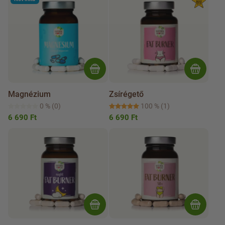
Magnézium
Zsírégető
0 %
(0)
100 %
(1)
6 690 Ft
6 690 Ft