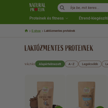
Írja be, mit keres...
Proteinek és fitness
Étrend-kiegészít
E-shop
Laktózmentes proteinek
LAKTÓZMENTES PROTEINEK
Alapértelmezett
A–Z
Legolcsóbb
L
VÁLTÁS