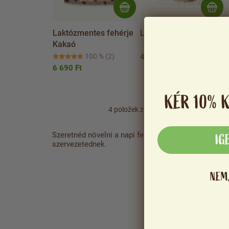
Laktózmentes fehérje
Laktózmentes fehérje
Kakaó
0 %
(0)
100 %
(2)
4 990 Ft
6 690 Ft
KÉR 10% 
4
položek z 4
Szeretnéd növelni a napi fehérjebeviteled, de aggóds
IG
szervezetednek.
NEM