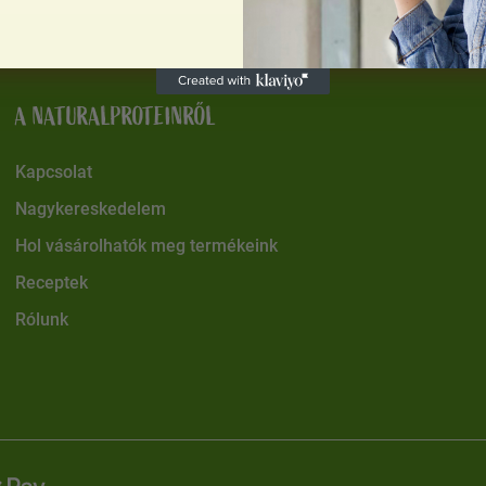
A NATURALPROTEINRŐL
Kapcsolat
Nagykereskedelem
Hol vásárolhatók meg termékeink
Receptek
Rólunk