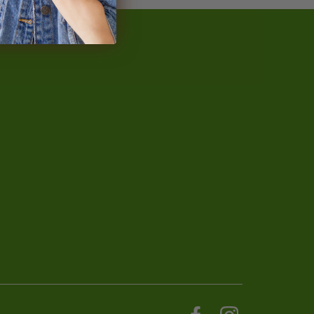
NaturalProtein Tanácsadó
Online · Itt vagyok Önnek