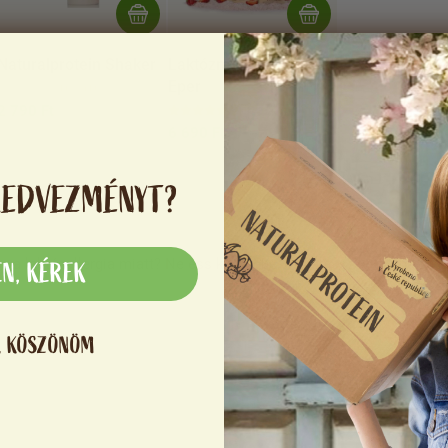
Naturalprotein Shaker
Laktózmentes fehérje
Eper
0 %
(0)
2 790 Ft
100 %
(1)
6 690 Ft
KEDVEZMÉNYT?
z a laktózallergia miatt?
Ne ess kétségbe, és válassz laktózmentes 
EN, KÉREK
, KÖSZÖNÖM