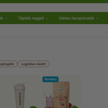
ők
Tápláló reggeli
Ízletes harapnivalók
egdrágább
Legjobban eladott
Novinka