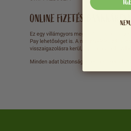
IG
ONLINE FIZETÉS BANKKÁRTY
NEM
Ez egy villámgyors megoldás a biztonságos
Pay lehetőséget is. A megrendelés elküldés
visszaigazolásra kerül, így azonnal elkezdh
Minden adat biztonságos, és nem kerül har