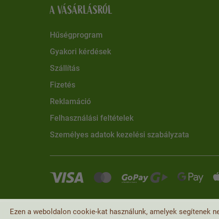
A VÁSÁRLÁSRÓL
Hűségprogram
Gyakori kérdések
Szállítás
Fizetés
Reklamáció
Felhasználási feltételek
Személyes adatok kezelési szabályzata
Ezen a weboldalon cookie-kat használunk, amelyek segítenek ne