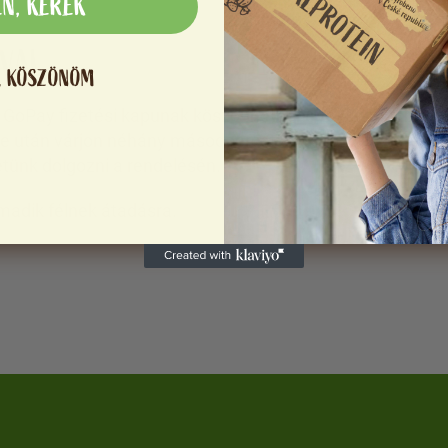
EN, KÉREK
ÁVAL
, KÖSZÖNÖM
 GoPay fizetési kapunak köszönhetően. Választhat bankk
e után várjon néhány másodpercet az automatikus átirányí
etünk dolgozni a rendelésén.
madik félnek átadásra.