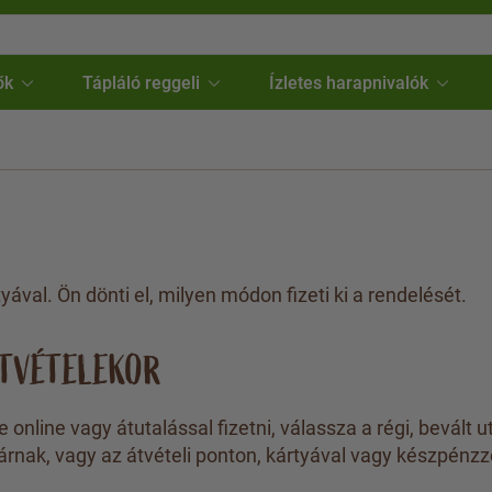
ők
Tápláló reggeli
Ízletes harapnivalók
yával. Ön dönti el, milyen módon fizeti ki a rendelését.
ÁTVÉTELEKOR
 online vagy átutalással fizetni, válassza a régi, bevált
utárnak, vagy az átvételi ponton, kártyával vagy készpénzze