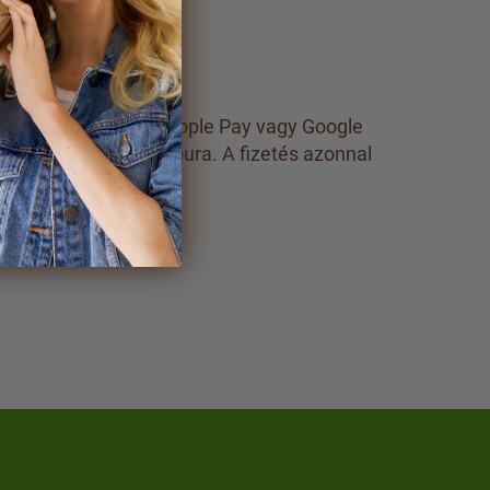
ártyás fizetést, de Apple Pay vagy Google
tásra a fizetési kapura. A fizetés azonnal