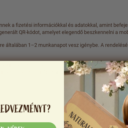
nnek a fizetési információkkal és adatokkal, amint befeje
generált QR-kódot, amelyet elegendő beszkennelni a mo
kre általában 1–2 munkanapot vesz igénybe. A rendelésé
imbólum (variabilní symbol) helyességét, amely alapján be
ük, keresse fel az
info@naturalprotein.hu
e-mail címet va
KEDVEZMÉNYT?