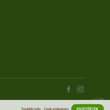
NaturalProtein Tanácsadó
Online · Itt vagyok Önnek
EGYETÉRTEK
További info.
Csak szükséges