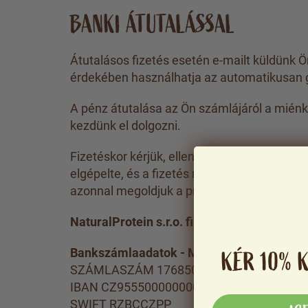
BANKI ÁTUTALÁSSAL
Átutalásos fizetés esetén e-mailt küldünk Ö
érdekében használhatja az automatikusan 
A pénz átutalása az Ön számlájáról a mién
kezdünk el dolgozni.
Fizetéskor kérjük, ellenőrizze a változó sz
elgépelte, és a fizetés nem párosult be, kérj
azonnal megoldjuk a problémát.
NaturalProtein s.r.o. fizetési adatai:
Bankszámlaadatok - Magyarország
KÉR 10% 
SZÁMLASZÁM 1768508420/5500
IBAN CZ9555000000001768508420
SWIFT RZBCCZPP