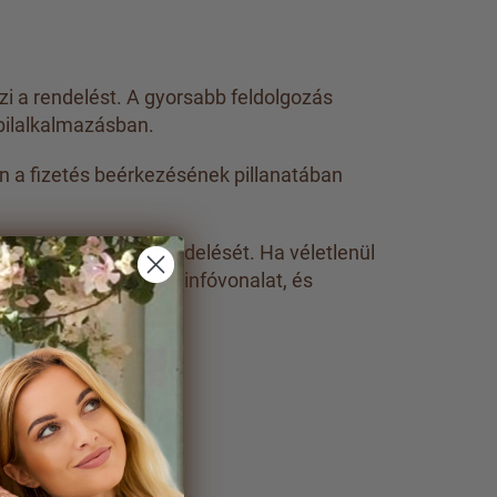
zi a rendelést. A gyorsabb feldolgozás
bilalkalmazásban.
n a fizetés beérkezésének pillanatában
azonosítjuk az Ön rendelését. Ha véletlenül
gy a +36 1 809 0004 infóvonalat, és