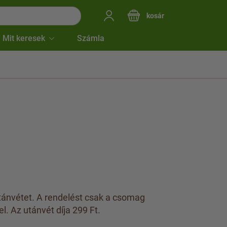
kosár
Mit keresek
Számla
 utánvétet. A rendelést csak a csomag
l. Az utánvét díja 299 Ft.