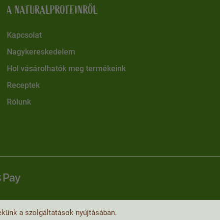
A NATURALPROTEINRŐL
Kapcsolat
Nagykereskedelem
Hol vásárolhatók meg termékeink
Receptek
Rólunk
künk a szolgáltatások nyújtásában.