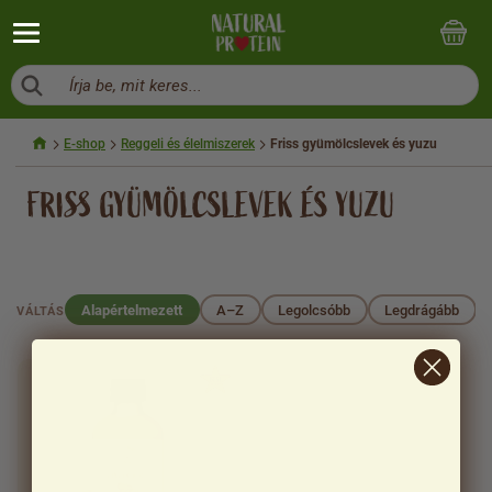
Írja be, mit keres...
E-shop
Reggeli és élelmiszerek
Friss gyümölcslevek és yuzu
FRISS GYÜMÖLCSLEVEK ÉS YUZU
Alapértelmezett
A–Z
Legolcsóbb
Legdrágább
VÁLTÁS