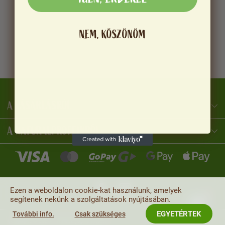
NEM, KÖSZÖNÖM
A VÁSÁRLÁSRÓL
NaturalProtein Tanácsadó
Online · Itt vagyok Önnek
A NATURALPROTEINRŐL
Ezen a weboldalon cookie-kat használunk, amelyek
segítenek nekünk a szolgáltatások nyújtásában.
EGYETÉRTEK
További info.
Csak szükséges
Copyright © 2026
. Minden jog fenntartva.