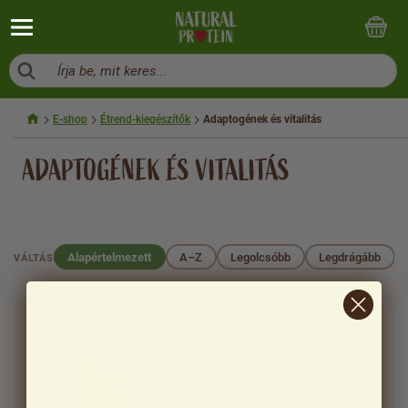
Írja be, mit keres...
E-shop
Étrend-kiegészítők
Adaptogének és vitalitás
ADAPTOGÉNEK ÉS VITALITÁS
Alapértelmezett
A–Z
Legolcsóbb
Legdrágább
VÁLTÁS