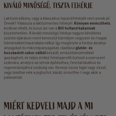
KIVÁLÓ MINŐSÉGŰ, TISZTA FEHÉRJE
Laktózérzékeny, vagy a klasszikus tejsavófehérjék nem esnek jól
Önnek? Válassza a laktózmentes fehérjét.
Könnyen emészthető
,
kiválóan eltelít, és luxus íze van a
BIO holland kakaónak
köszönhetően. A kiváló minőségű fehérje nagyon kíméletes
szűrési eljáráson ment keresztül bármilyen vegyszer és magas
hőmérséklet használata nélkül. Így megőrizte a fontos ásványi
anyagokat és mikrotápanyagokat, ráadásul
glutén- és
hozzáadott cukor nélkül
készült, emésztőenzimekkel
gazdagított, és teljes értékű fehérjeprofilt biztosít a szervezet
számára, amelyre az izmok építéséhez, fenntartásához és
regenerációjához szükség van. Keverje össze tejjel vagy vízzel,
vagy ízesítse vele a joghurtot, kását, smoothie-t vagy akár a
palacsintát.
MIÉRT KEDVELI MAJD A MI