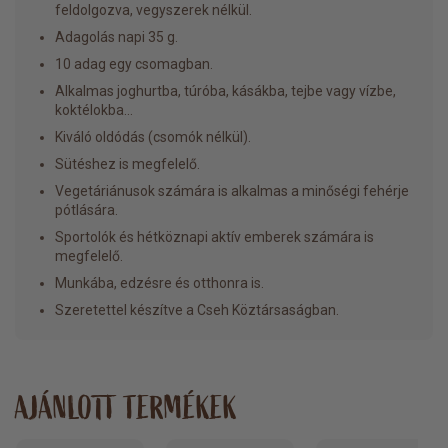
feldolgozva, vegyszerek nélkül.
Adagolás napi 35 g.
10 adag egy csomagban.
Alkalmas joghurtba, túróba, kásákba, tejbe vagy vízbe,
koktélokba…
Kiváló oldódás (csomók nélkül).
Sütéshez is megfelelő.
Vegetáriánusok számára is alkalmas a minőségi fehérje
pótlására.
Sportolók és hétköznapi aktív emberek számára is
megfelelő.
Munkába, edzésre és otthonra is.
Szeretettel készítve a Cseh Köztársaságban.
AJÁNLOTT TERMÉKEK