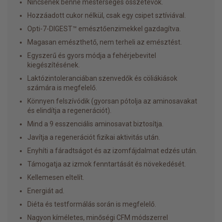
Nincsenek benne mesterséges összetevők.
Hozzáadott cukor nélkül, csak egy csipet sztíviával.
Opti-7-DIGEST™ emésztőenzimekkel gazdagítva.
Magasan emészthető, nem terheli az emésztést.
Egyszerű és gyors módja a fehérjebevitel
kiegészítésének.
Laktózintoleranciában szenvedők és cöliákiások
számára is megfelelő.
Könnyen felszívódik (gyorsan pótolja az aminosavakat
és elindítja a regenerációt).
Mind a 9 esszenciális aminosavat biztosítja.
Javítja a regenerációt fizikai aktivitás után.
Enyhíti a fáradtságot és az izomfájdalmat edzés után.
Támogatja az izmok fenntartását és növekedését.
Kellemesen eltelít.
Energiát ad.
Diéta és testformálás során is megfelelő.
Nagyon kíméletes, minőségi CFM módszerrel