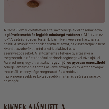
A Cross-Flow Microfiltration a tejsavófehérje előállításának egyik
legkíméletesebb és legjobb minőségű módszere
. Miért van ez
így? A szűrés hidegen történik, bármilyen vegyszer használata
nélkül. A szűrők átengedik a tiszta tejsavót, és visszatartják a nem
kívánt összetevőket, mint a zsírt, a laktózt és a
szennyeződéseket. A laktózmentes fehérje gyártásakor a
megmaradt laktózt ráadásul enzimek segítségével távolítják el.
Az eredmény egy ultra tiszta,
nagyon jól és gyorsan emészthető
fehérje, amelyben a fontos ásványi anyagok és mikrotápanyagok
maximális mennyisége megmarad. Ez a módszer
munkaigényesebb és költségesebb, mint más szűrési eljárások,
de megéri.
KIKNEK AJÁNLOTT A