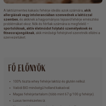
A laktózmentes kakaós fehérje ideális azok számára,
akik
allergiásak vagy intoleranciában szenvednek a laktózzal
szemben
, és akiknek a hagyományos tejsavófehérje emésztési
problémákat okoz. Nők és férfiak számára is megfelelő –
sportolóknak, aktív életmódot folytató személyeknek és
fitnessrajongóknak
, akik minőségi fehérjével szeretnék ellátni a
szervezetüket.
FŐ ELŐNYÖK
100% tiszta whey fehérje laktóz és glutén nélkül.
Valódi BIO minőségű holland kakaóval.
Magas fehérjetartalom (több mint 67 g/100 g fehérje).
Luxus természetes íz.