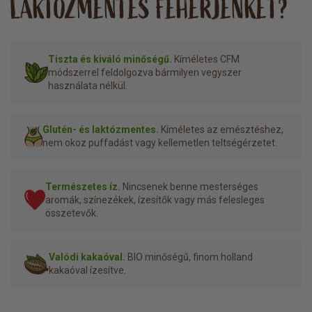
LAKTÓZMENTES FEHÉRJÉNKET?
Tiszta és kiváló minőségű.
Kíméletes CFM
módszerrel feldolgozva bármilyen vegyszer
használata nélkül.
Glutén- és laktózmentes.
Kíméletes az emésztéshez,
nem okoz puffadást vagy kellemetlen teltségérzetet.
Természetes íz.
Nincsenek benne mesterséges
aromák, színezékek, ízesítők vagy más felesleges
összetevők.
Valódi kakaóval.
BIO minőségű, finom holland
kakaóval ízesítve.