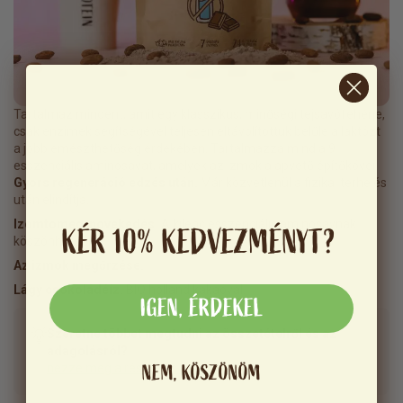
Tartalmaz mindent, amit egy klasszikus, minőségi tejsavófehérje,
csak enzimek segítségével teljesen eltávolítottuk belőle a laktózt
a jobb emészthetőség érdekében. Tartalmazza mind a 9
esszenciális aminosavat, amelyek az izmok alapvető építőkövei.
Gyors regeneráció edzés után.
Már közvetlenül a fizikai terhelés
után elindítja.
Izomtömeg-növekedés.
A kilenc esszenciális aminosavnak
KÉR 10% KEDVEZMÉNYT?
köszönhetően.
Az izmok megőrzése.
Lágy csokoládéíz.
BIO holland kakaóval.
IGEN, ÉRDEKEL
Szeretne többet megtudni az összetételről és az
adagolásról?
NEM, KÖSZÖNÖM
nézze meg a részletes információkat