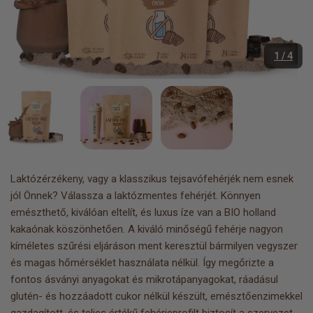
1 / 4
Laktózérzékeny, vagy a klasszikus tejsavófehérjék nem esnek
jól Önnek? Válassza a laktózmentes fehérjét. Könnyen
emészthető, kiválóan eltelít, és luxus íze van a BIO holland
kakaónak köszönhetően. A kiváló minőségű fehérje nagyon
kíméletes szűrési eljáráson ment keresztül bármilyen vegyszer
és magas hőmérséklet használata nélkül. Így megőrizte a
fontos ásványi anyagokat és mikrotápanyagokat, ráadásul
glutén- és hozzáadott cukor nélkül készült, emésztőenzimekkel