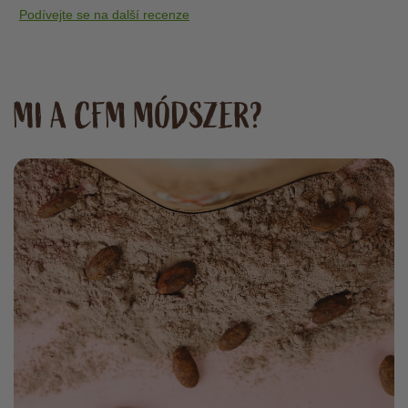
nem, ez az én
Podívejte se na další recenze
problémám), annak
ajánlom a vásárlást
MI A CFM MÓDSZER?