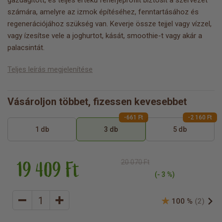
gazdagított, és teljes értékű fehérjeprofilt biztosít a szervezet
számára, amelyre az izmok építéséhez, fenntartásához és
regenerációjához szükség van. Keverje össze tejjel vagy vízzel,
vagy ízesítse vele a joghurtot, kását, smoothie-t vagy akár a
palacsintát.
Teljes leírás megjelenítése
Vásároljon többet, fizessen kevesebbet
-661 Ft
-2 160 Ft
1 db
3 db
5 db
19 409 Ft
20 070 Ft
(- 3 %)
100 %
(2)