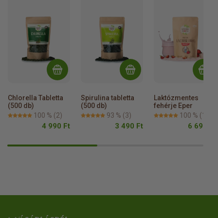
Chlorella Tabletta 
Spirulina tabletta 
Laktózmentes 
(500 db)
(500 db)
fehérje Eper
100 %
(2)
93 %
(3)
100 %
(1)
4 990 Ft
3 490 Ft
6 690 Ft