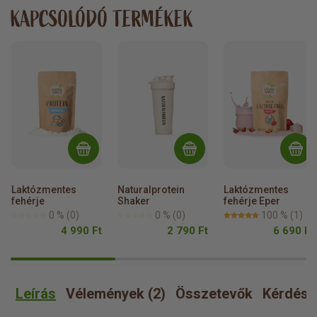
KAPCSOLÓDÓ TERMÉKEK
Laktózmentes 
Naturalprotein 
Laktózmentes 
fehérje
Shaker
fehérje Eper
0 %
(0)
0 %
(0)
100 %
(1)
4 990 Ft
2 790 Ft
6 690 Ft
Leírás
Vélemények (2)
Összetevők
Kérdése