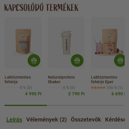
KAPCSOLÓDÓ TERMÉKEK
Laktózmentes 
Naturalprotein 
Laktózmentes 
fehérje
Shaker
fehérje Eper
0 %
(0)
0 %
(0)
100 %
(1)
4 990 Ft
2 790 Ft
6 690 Ft
Leírás
Vélemények (2)
Összetevők
Kérdése