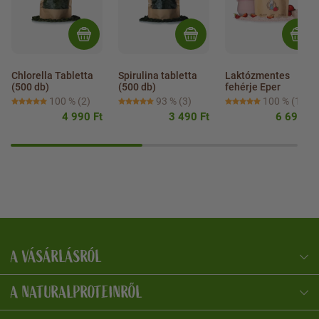
Chlorella Tabletta 
Spirulina tabletta 
Laktózmentes 
(500 db)
(500 db)
fehérje Eper
100 %
(2)
93 %
(3)
100 %
(1)
4 990 Ft
3 490 Ft
6 690 Ft
A VÁSÁRLÁSRÓL
NaturalProtein Tanácsadó
Online · Itt vagyok Önnek
A NATURALPROTEINRŐL