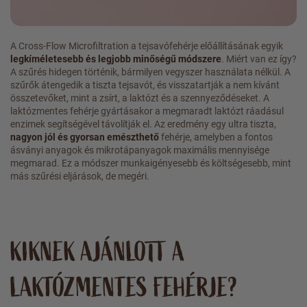
A Cross-Flow Microfiltration a tejsavófehérje előállításának egyik
legkíméletesebb és legjobb minőségű módszere
. Miért van ez így?
A szűrés hidegen történik, bármilyen vegyszer használata nélkül. A
szűrők átengedik a tiszta tejsavót, és visszatartják a nem kívánt
összetevőket, mint a zsírt, a laktózt és a szennyeződéseket. A
laktózmentes fehérje gyártásakor a megmaradt laktózt ráadásul
enzimek segítségével távolítják el. Az eredmény egy ultra tiszta,
nagyon jól és gyorsan emészthető
fehérje, amelyben a fontos
ásványi anyagok és mikrotápanyagok maximális mennyisége
megmarad. Ez a módszer munkaigényesebb és költségesebb, mint
más szűrési eljárások, de megéri.
KIKNEK AJÁNLOTT A
LAKTÓZMENTES FEHÉRJE?