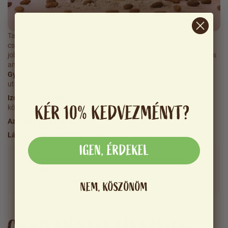
Tartalmaz mindent, amit egy klasszikus, minőségi tejsavófehérje,
csak enzimek segítségével teljesen eltávolítottuk belőle a laktózt a
jobb emészthetőség érdekében. Tartalmazza mind a 9 esszenciális
aminosavat, amelyek az izmok alapvető építőkövei.
Gyors regeneráció edzés után.
Már közvetlenül a fizikai terhelés
után elindítja.
Izomtömeg-növekedés.
A kilenc esszenciális aminosavnak
KÉR 10% KEDVEZMÉNYT?
köszönhetően.
Az izmok megőrzése.
Lágy csokoládéíz.
BIO holland kakaóval.
IGEN, ÉRDEKEL
Szeretne többet megtudni az összetételről és az
adagolásról?
nézze meg a részletes információkat
NEM, KÖSZÖNÖM
CO ŘÍKAJÍ NAŠI ZÁKAZNÍCI?