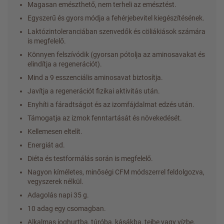
Magasan emészthető, nem terheli az emésztést.
Egyszerű és gyors módja a fehérjebevitel kiegészítésének.
Laktózintoleranciában szenvedők és cöliákiások számára
is megfelelő.
Könnyen felszívódik (gyorsan pótolja az aminosavakat és
elindítja a regenerációt).
Mind a 9 esszenciális aminosavat biztosítja.
Javítja a regenerációt fizikai aktivitás után.
Enyhíti a fáradtságot és az izomfájdalmat edzés után.
Támogatja az izmok fenntartását és növekedését.
Kellemesen eltelít.
Energiát ad.
Diéta és testformálás során is megfelelő.
Nagyon kíméletes, minőségi CFM módszerrel feldolgozva,
vegyszerek nélkül.
Adagolás napi 35 g.
10 adag egy csomagban.
Alkalmas joghurtba, túróba, kásákba, tejbe vagy vízbe,