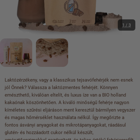
1 / 3
Laktózérzékeny, vagy a klasszikus tejsavófehérjék nem esnek
jól Önnek? Válassza a laktózmentes fehérjét. Könnyen
emészthető, kiválóan eltelít, és luxus íze van a BIO holland
kakaónak köszönhetően. A kiváló minőségű fehérje nagyon
kíméletes szűrési eljáráson ment keresztül bármilyen vegyszer
és magas hőmérséklet használata nélkül. Így megőrizte a
fontos ásványi anyagokat és mikrotápanyagokat, ráadásul
glutén- és hozzáadott cukor nélkül készült,