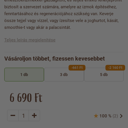
emésztőenzimekkel gazdagított, és teljes értékű fehérjeprofilt
biztosít a szervezet számára, amelyre az izmok építéséhez,
fenntartásához és regenerációjához szükség van. Keverje
össze tejjel vagy vízzel, vagy ízesítse vele a joghurtot, kását,
smoothie-t vagy akár a palacsintát.
Teljes leírás megjelenítése
Vásároljon többet, fizessen kevesebbet
-661 Ft
-2 160 Ft
1 db
3 db
5 db
6 690 Ft
100 %
(2)