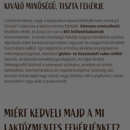
KIVÁLÓ MINŐSÉGŰ, TISZTA FEHÉRJE
Laktózérzékeny, vagy a klasszikus tejsavófehérjék nem esnek jól
Önnek? Válassza a laktózmentes fehérjét.
Könnyen emészthető
,
kiválóan eltelít, és luxus íze van a
BIO holland kakaónak
köszönhetően. A kiváló minőségű fehérje nagyon kíméletes szűrési
eljáráson ment keresztül bármilyen vegyszer és magas hőmérséklet
használata nélkül. Így megőrizte a fontos ásványi anyagokat és
mikrotápanyagokat, ráadásul
glutén- és hozzáadott cukor nélkül
készült, emésztőenzimekkel gazdagított, és teljes értékű
fehérjeprofilt biztosít a szervezet számára, amelyre az izmok
építéséhez, fenntartásához és regenerációjához szükség van.
Keverje össze tejjel vagy vízzel, vagy ízesítse vele a joghurtot, kását,
smoothie-t vagy akár a palacsintát.
MIÉRT KEDVELI MAJD A MI
LAKTÓZMENTES FEHÉRJÉNKET?