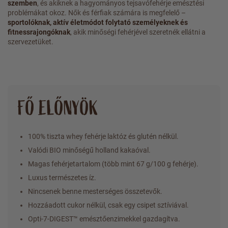
szemben
, és akiknek a hagyományos tejsavófehérje emésztési
problémákat okoz. Nők és férfiak számára is megfelelő –
sportolóknak, aktív életmódot folytató személyeknek és
fitnessrajongóknak
, akik minőségi fehérjével szeretnék ellátni a
szervezetüket.
FŐ ELŐNYÖK
100% tiszta whey fehérje laktóz és glutén nélkül.
Valódi BIO minőségű holland kakaóval.
Magas fehérjetartalom (több mint 67 g/100 g fehérje).
Luxus természetes íz.
Nincsenek benne mesterséges összetevők.
Hozzáadott cukor nélkül, csak egy csipet sztíviával.
Opti-7-DIGEST™ emésztőenzimekkel gazdagítva.