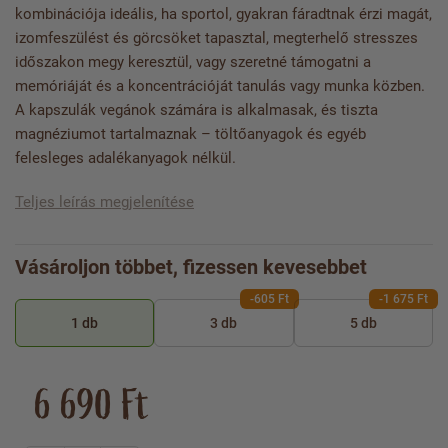
kombinációja ideális, ha sportol, gyakran fáradtnak érzi magát,
izomfeszülést és görcsöket tapasztal, megterhelő stresszes
időszakon megy keresztül, vagy szeretné támogatni a
memóriáját és a koncentrációját tanulás vagy munka közben.
A kapszulák vegánok számára is alkalmasak, és tiszta
magnéziumot tartalmaznak – töltőanyagok és egyéb
felesleges adalékanyagok nélkül.
Teljes leírás megjelenítése
Vásároljon többet, fizessen kevesebbet
-605 Ft
-1 675 Ft
1 db
3 db
5 db
6 690 Ft