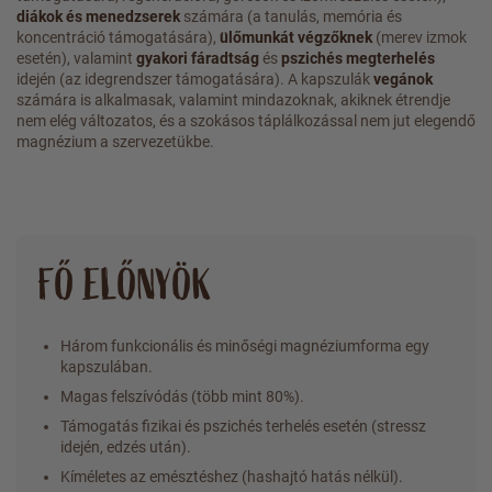
diákok és menedzserek
számára (a tanulás, memória és
koncentráció támogatására),
ülőmunkát végzőknek
(merev izmok
esetén), valamint
gyakori fáradtság
és
pszichés megterhelés
idején (az idegrendszer támogatására). A kapszulák
vegánok
számára is alkalmasak, valamint mindazoknak, akiknek étrendje
nem elég változatos, és a szokásos táplálkozással nem jut elegendő
magnézium a szervezetükbe.
FŐ ELŐNYÖK
Három funkcionális és minőségi magnéziumforma egy
kapszulában.
Magas felszívódás (több mint 80%).
Támogatás fizikai és pszichés terhelés esetén (stressz
idején, edzés után).
Kíméletes az emésztéshez (hashajtó hatás nélkül).