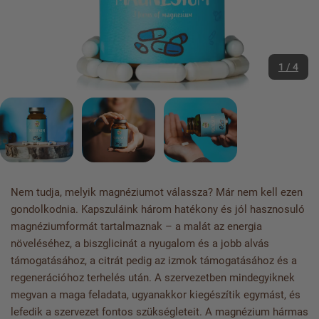
1 / 4
Nem tudja, melyik magnéziumot válassza? Már nem kell ezen
gondolkodnia. Kapszuláink három hatékony és jól hasznosuló
magnéziumformát tartalmaznak – a malát az energia
növeléséhez, a biszglicinát a nyugalom és a jobb alvás
támogatásához, a citrát pedig az izmok támogatásához és a
regenerációhoz terhelés után. A szervezetben mindegyiknek
megvan a maga feladata, ugyanakkor kiegészítik egymást, és
lefedik a szervezet fontos szükségleteit. A magnézium hármas