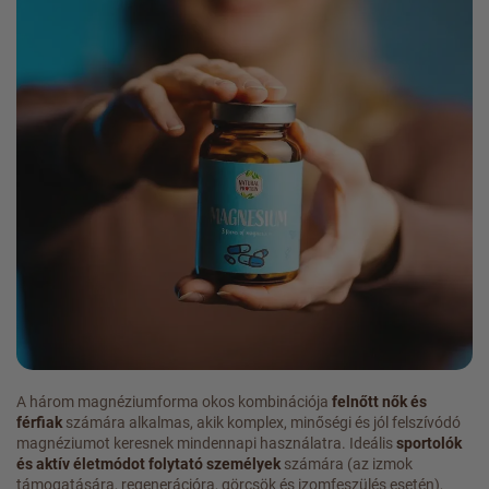
A három magnéziumforma okos kombinációja
felnőtt nők és
férfiak
számára alkalmas, akik komplex, minőségi és jól felszívódó
magnéziumot keresnek mindennapi használatra. Ideális
sportolók
és aktív életmódot folytató személyek
számára (az izmok
támogatására, regenerációra, görcsök és izomfeszülés esetén),