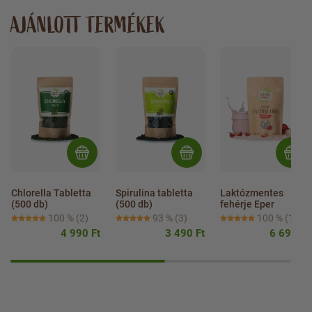
AJÁNLOTT TERMÉKEK
Chlorella Tabletta 
Spirulina tabletta 
Laktózmentes 
(500 db)
(500 db)
fehérje Eper
100 %
(2)
93 %
(3)
100 %
(1)
4 990 Ft
3 490 Ft
6 690 Ft