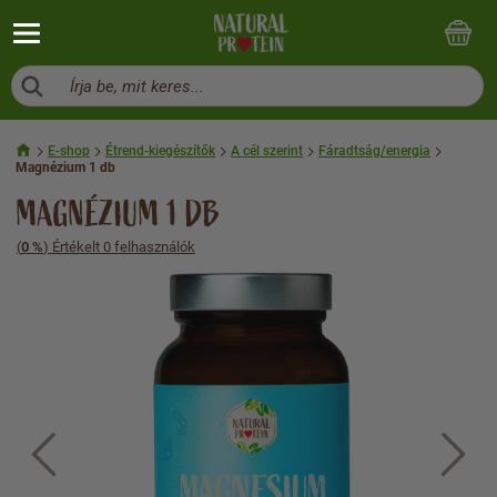
Írja be, mit keres...
E-shop
Étrend-kiegészítők
A cél szerint
Fáradtság/energia
Magnézium 1 db
MAGNÉZIUM 1 DB
(
0 %
) Értékelt 0 felhasználók