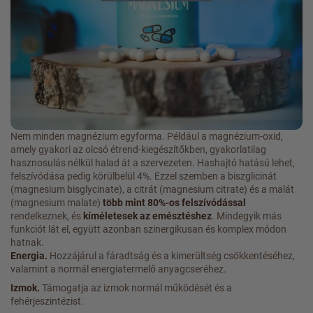
Nem minden magnézium egyforma. Például a magnézium-oxid,
amely gyakori az olcsó étrend-kiegészítőkben, gyakorlatilag
hasznosulás nélkül halad át a szervezeten. Hashajtó hatású lehet,
felszívódása pedig körülbelül 4%. Ezzel szemben a biszglicinát
(magnesium bisglycinate), a citrát (magnesium citrate) és a malát
(magnesium malate)
több mint 80%-os felszívódással
rendelkeznek, és
kíméletesek az emésztéshez
. Mindegyik más
funkciót lát el, együtt azonban szinergikusan és komplex módon
hatnak.
Energia.
Hozzájárul a fáradtság és a kimerültség csökkentéséhez,
valamint a normál energiatermelő anyagcseréhez.
Izmok.
Támogatja az izmok normál működését és a
fehérjeszintézist.