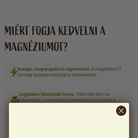
MIÉRT FOGJA KEDVELNI A
MAGNÉZIUMOT?
Energia, megnyugvás és regeneráció.
A magnézium 3
formája komplex hatással a szervezetben.
Legjobban felszívódó forma.
Több mint 80%-os
felszívódás, a szervezet maximálisan hasznosítja a
magnéziumot.
Kíméletes az emésztéshez.
A magnézium
legkíméletesebb és legjobban tolerálható kelát formája.