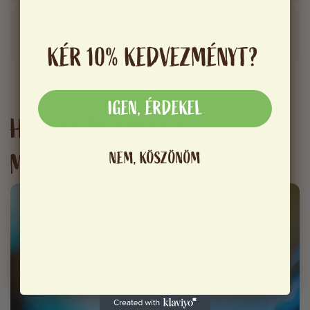
Ellenőrzött minőség.
Tiszta magnézium – töltőanyagok
és egyéb felesleges adalékanyagok nélkül.
KÉR 10% KEDVEZMÉNYT?
IGEN, ÉRDEKEL
HOGYAN MŰKÖDIK A
NEM, KÖSZÖNÖM
MAGNÉZIUM?