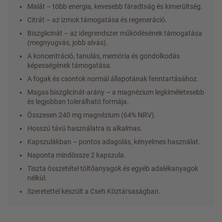
Malát – több energia, kevesebb fáradtság és kimerültség.
Citrát – az izmok támogatása és regeneráció.
Biszglicinát – az idegrendszer működésének támogatása
(megnyugvás, jobb alvás).
A koncentráció, tanulás, memória és gondolkodás
képességének támogatása.
A fogak és csontok normál állapotának fenntartásához.
Magas biszglicinát-arány – a magnézium legkíméletesebb
és legjobban tolerálható formája.
Összesen 240 mg magnézium (64% NRV).
Hosszú távú használatra is alkalmas.
Kapszulákban – pontos adagolás, kényelmes használat.
Naponta mindössze 2 kapszula.
Tiszta összetétel töltőanyagok és egyéb adalékanyagok
nélkül.
Szeretettel készült a Cseh Köztársaságban.