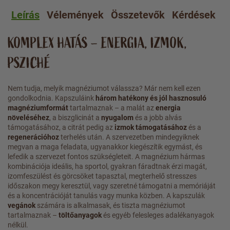
Leírás
Vélemények
Összetevők
Kérdések
A
KOMPLEX HATÁS – ENERGIA, IZMOK,
PSZICHÉ
Nem tudja, melyik magnéziumot válassza? Már nem kell ezen
gondolkodnia. Kapszuláink
három hatékony és jól hasznosuló
magnéziumformát
tartalmaznak – a malát az
energia
növeléséhez
, a biszglicinát a
nyugalom
és a jobb alvás
támogatásához, a citrát pedig az
izmok támogatásához
és a
regenerációhoz
terhelés után. A szervezetben mindegyiknek
megvan a maga feladata, ugyanakkor kiegészítik egymást, és
lefedik a szervezet fontos szükségleteit. A magnézium hármas
kombinációja ideális, ha sportol, gyakran fáradtnak érzi magát,
izomfeszülést és görcsöket tapasztal, megterhelő stresszes
időszakon megy keresztül, vagy szeretné támogatni a memóriáját
és a koncentrációját tanulás vagy munka közben. A kapszulák
vegánok
számára is alkalmasak, és tiszta magnéziumot
tartalmaznak –
töltőanyagok
és egyéb felesleges adalékanyagok
nélkül.