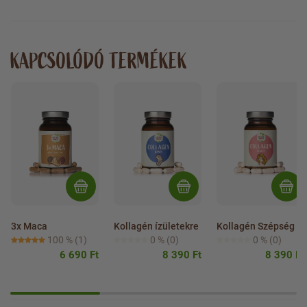
KAPCSOLÓDÓ TERMÉKEK
3x Maca
Kollagén ízületekre
Kollagén Szépség
100 %
(1)
0 %
(0)
0 %
(0)
6 690 Ft
8 390 Ft
8 390 Ft