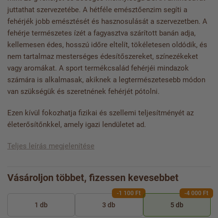
juttathat szervezetébe. A hétféle emésztőenzim segíti a
fehérjék jobb emésztését és hasznosulását a szervezetben. A
fehérje természetes ízét a fagyasztva szárított banán adja,
kellemesen édes, hosszú időre eltelít, tökéletesen oldódik, és
nem tartalmaz mesterséges édesítőszereket, színezékeket
vagy aromákat. A sport termékcsalád fehérjéi mindazok
számára is alkalmasak, akiknek a legtermészetesebb módon
van szükségük és szeretnének fehérjét pótolni.
Ezen kívül fokozhatja fizikai és szellemi teljesítményét az
életerősítőnkkel, amely igazi lendületet ad.
Teljes leírás megjelenítése
Vásároljon többet, fizessen kevesebbet
-1 100 Ft
-4 000 Ft
1 db
3 db
5 db