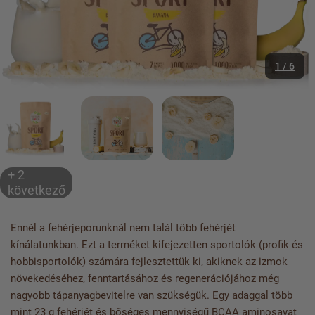
1 / 6
+ 2
következő
Ennél a fehérjeporunknál nem talál több fehérjét
kínálatunkban. Ezt a terméket kifejezetten sportolók (profik és
hobbisportolók) számára fejlesztettük ki, akiknek az izmok
növekedéséhez, fenntartásához és regenerációjához még
nagyobb tápanyagbevitelre van szükségük. Egy adaggal több
mint 23 g fehérjét és bőséges mennyiségű BCAA aminosavat