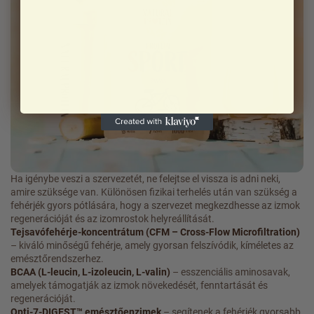
Ha igénybe veszi a szervezetét, ne felejtse el vissza is adni neki,
amire szüksége van. Különösen fizikai terhelés után van szükség a
fehérjék gyors pótlására, hogy a szervezet megkezdhesse az izmok
regenerációját és az izomrostok helyreállítását.
Tejsavófehérje-koncentrátum (CFM – Cross-Flow Microfiltration)
– kiváló minőségű fehérje, amely gyorsan felszívódik, kíméletes az
emésztőrendszerhez.
BCAA (L-leucin, L-izoleucin, L-valin)
– esszenciális aminosavak,
amelyek támogatják az izmok növekedését, fenntartását és
regenerációját.
Opti-7-DIGEST™ emésztőenzimek
– segítenek a fehérjék gyorsabb