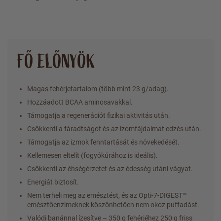
FŐ ELŐNYÖK
Magas fehérjetartalom (több mint 23 g/adag).
Hozzáadott BCAA aminosavakkal.
Támogatja a regenerációt fizikai aktivitás után.
Csökkenti a fáradtságot és az izomfájdalmat edzés után.
Támogatja az izmok fenntartását és növekedését.
Kellemesen eltelít (fogyókúrához is ideális).
Csökkenti az éhségérzetet és az édesség utáni vágyat.
Energiát biztosít.
Nem terheli meg az emésztést, és az Opti-7-DIGEST™
emésztőenzimeknek köszönhetően nem okoz puffadást.
Valódi banánnal ízesítve – 350 g fehérjéhez 250 g friss