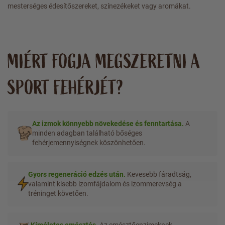
mesterséges édesítőszereket, színezékeket vagy aromákat.
MIÉRT FOGJA MEGSZERETNI A
SPORT FEHÉRJÉT?
Az izmok könnyebb növekedése és fenntartása.
A
minden adagban található bőséges
fehérjemennyiségnek köszönhetően.
Gyors regeneráció edzés után.
Kevesebb fáradtság,
valamint kisebb izomfájdalom és izommerevség a
tréninget követően.
Kíméletes emésztés.
Az emésztőenzimeknek