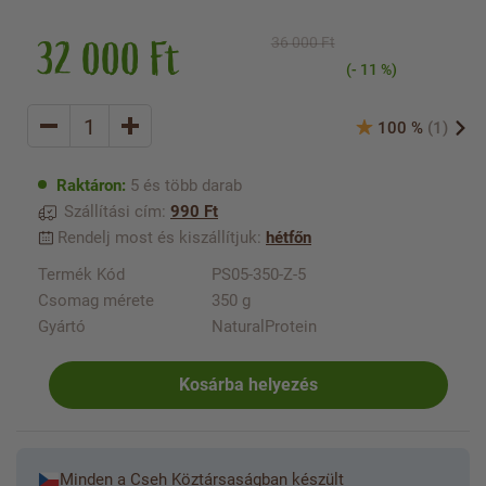
32 000 Ft
36 000 Ft
(- 11 %)
100 %
(1)
Raktáron:
5 és több darab
Szállítási cím:
990 Ft
Rendelj most és kiszállítjuk:
hétfőn
Termék Kód
PS05-350-Z-5
Csomag mérete
350 g
Gyártó
NaturalProtein
Kosárba helyezés
Minden a Cseh Köztársaságban készült