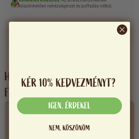
köszönhetően nehézségérzet és puffadás nélkül.
Természetes összetétel, mesterséges összetevők
nélkül.
Kizárólag valódi banánnal és egy csipetnyi
sztíviával ízesítve.
HOGYAN MŰKÖDIK A SPORT
KÉR 10% KEDVEZMÉNYT?
FEHÉRJE?
IGEN, ÉRDEKEL
NEM, KÖSZÖNÖM