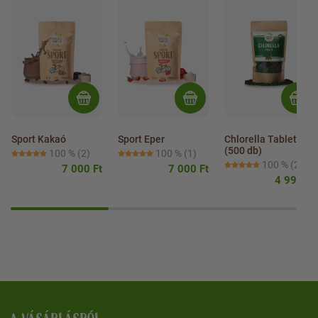
Sport Kakaó
Sport Eper
Chlorella Tabletta 
(500 db)
100 %
(2)
100 %
(1)
100 %
(2)
7 000 Ft
7 000 Ft
4 990 Ft