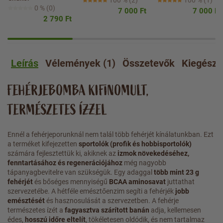
0 %
(0)
7 000 Ft
7 000 Ft
2 790 Ft
Leírás
Vélemények (1)
Összetevők
Kiegészí
FEHÉRJEBOMBA KIFINOMULT,
TERMÉSZETES ÍZZEL
Ennél a fehérjeporunknál nem talál több fehérjét kínálatunkban. Ezt
a terméket kifejezetten
sportolók (profik és hobbisportolók)
számára fejlesztettük ki, akiknek az
izmok növekedéséhez,
fenntartásához és regenerációjához
még nagyobb
tápanyagbevitelre van szükségük. Egy adaggal
több mint 23 g
fehérjét
és bőséges mennyiségű
BCAA aminosavat
juttathat
szervezetébe. A hétféle emésztőenzim segíti a fehérjék
jobb
emésztését
és hasznosulását a szervezetben. A fehérje
természetes ízét a
fagyasztva szárított banán
adja, kellemesen
édes,
hosszú időre eltelít
, tökéletesen oldódik, és nem tartalmaz