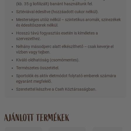
(kb. 35 g liofilizált) banánt használtunk fel.
Sztéviával édesítve (hozzáadott cukor nélkül).
Mesterséges utóíz nélkül – szintetikus aromák, színezékek
és édesítőszerek nélkül.
Hosszú távú fogyasztás esetén is kíméletes a
szervezethez.
Néhány másodperc alatt elkészíthető – csak keverje el
vízben vagy tejben.
Kiváló oldhatóság (csomómentes).
Természetes összetétel.
Sportolók és aktív életmódot folytató emberek számára
egyaránt megfelelő.
Szeretettel készítve a Cseh Köztársaságban.
AJÁNLOTT TERMÉKEK