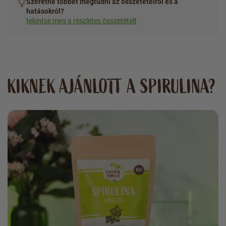
Szeretne többet megtudni az összetételről és a
hatásokról?
tekintse meg a részletes összetételt
KIKNEK AJÁNLOTT A SPIRULINA?