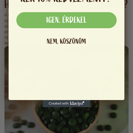
HOGYAN MŰKÖDIK A SPIRULINA?
A kék-zöld alga, a spirulina méltán tartozik a legnépszerűbb
IGEN, ÉRDEKEL
szuperélelmiszerek közé. Tartalmazza az összes esszenciális
aminosavat, értékes B-vitaminokat, valamint olyan ásványi
anyagokat, mint a vas, a cink és a magnézium. Így minden
tablettával tisztán természetes, fontos tápanyagokból álló
NEM, KÖSZÖNÖM
keveréket biztosít a szervezetének.