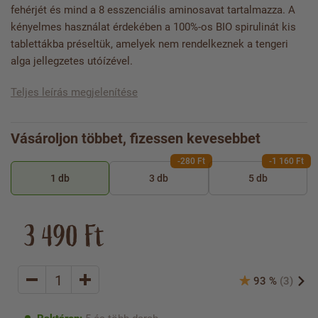
fehérjét és mind a 8 esszenciális aminosavat tartalmazza. A
kényelmes használat érdekében a 100%-os BIO spirulinát kis
tablettákba préseltük, amelyek nem rendelkeznek a tengeri
alga jellegzetes utóízével.
Teljes leírás megjelenítése
Vásároljon többet, fizessen kevesebbet
-280 Ft
-1 160 Ft
1 db
3 db
5 db
3 490 Ft
93 %
(3)