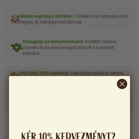
Ideális segítség a diétában.
Csökkenti az édesség utáni
vágyat, és teltségérzetet biztosít.
Támogatja az immunrendszert.
Emellett számos
vitamint és ásványi anyagot biztosít a szervezet
számára.
100% BIO, 100% minőség.
Csak tiszta spirulina, semmi
több, semmi kevesebb.
Kényelmes adagolás.
Praktikus kis tabletták (naponta
3× étkezéssel).
KÉR 10% KEDVEZMÉNYT?