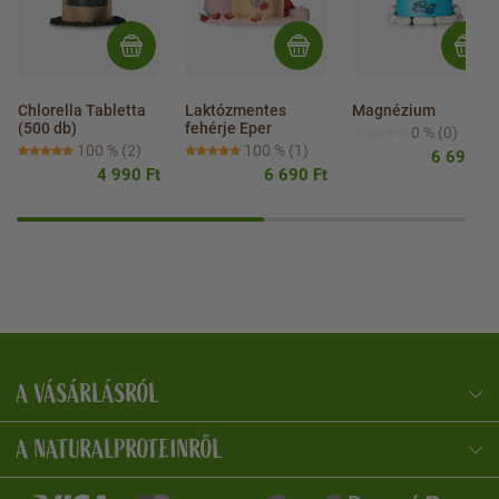
Chlorella Tabletta 
Laktózmentes 
Magnézium
(500 db)
fehérje Eper
0 %
(0)
100 %
(2)
100 %
(1)
6 690 Ft
4 990 Ft
6 690 Ft
A VÁSÁRLÁSRÓL
NaturalProtein Tanácsadó
Online · Itt vagyok Önnek
A NATURALPROTEINRŐL