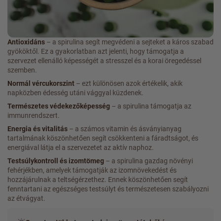
Antioxidáns
– a spirulina segít megvédeni a sejteket a káros szabad
gyököktől. Ez a gyakorlatban azt jelenti, hogy támogatja a
szervezet ellenálló képességét a stresszel és a korai öregedéssel
szemben.
Normál vércukorszint
– ezt különösen azok értékelik, akik
napközben édesség utáni vággyal küzdenek.
Természetes védekezőképesség
– a spirulina támogatja az
immunrendszert.
Energia és vitalitás
– a számos vitamin és ásványianyag
tartalmának köszönhetően segít csökkenteni a fáradtságot, és
energiával látja el a szervezetet az aktív naphoz.
Testsúlykontroll és izomtömeg
– a spirulina gazdag növényi
fehérjékben, amelyek támogatják az izomnövekedést és
hozzájárulnak a teltségérzethez. Ennek köszönhetően segít
fenntartani az egészséges testsúlyt és természetesen szabályozni
az étvágyat.