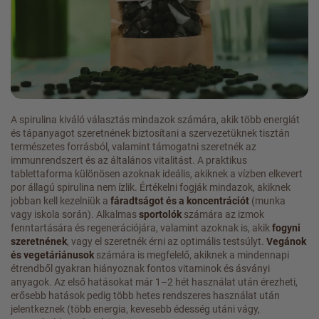
A spirulina kiváló választás mindazok számára, akik több energiát
és tápanyagot szeretnének biztosítani a szervezetüknek tisztán
természetes forrásból, valamint támogatni szeretnék az
immunrendszert és az általános vitalitást. A praktikus
tablettaforma különösen azoknak ideális, akiknek a vízben elkevert
por állagú spirulina nem ízlik. Értékelni fogják mindazok, akiknek
jobban kell kezelniük a
fáradtságot és a koncentrációt
(munka
vagy iskola során). Alkalmas
sportolók
számára az izmok
fenntartására és regenerációjára, valamint azoknak is, akik
fogyni
szeretnének
, vagy el szeretnék érni az optimális testsúlyt.
Vegánok
és vegetáriánusok
számára is megfelelő, akiknek a mindennapi
étrendből gyakran hiányoznak fontos vitaminok és ásványi
anyagok. Az első hatásokat már 1–2 hét használat után érezheti,
erősebb hatások pedig több hetes rendszeres használat után
jelentkeznek (több energia, kevesebb édesség utáni vágy,