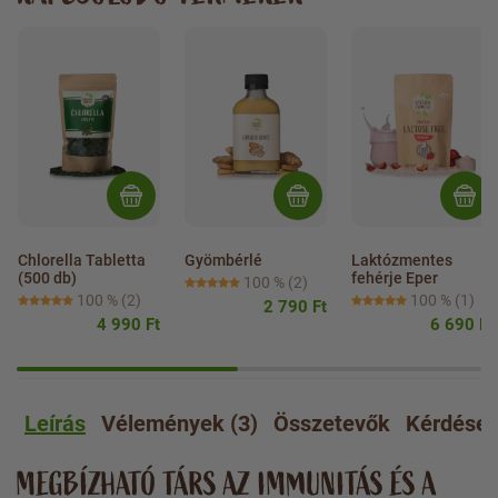
Chlorella Tabletta 
Gyömbérlé
Laktózmentes 
(500 db)
fehérje Eper
100 %
(2)
100 %
(2)
100 %
(1)
2 790 Ft
4 990 Ft
6 690 Ft
Leírás
Vélemények (3)
Összetevők
Kérdése
MEGBÍZHATÓ TÁRS AZ IMMUNITÁS ÉS A