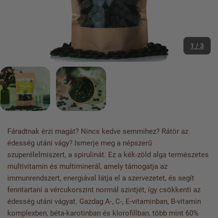
1 / 3
Fáradtnak érzi magát? Nincs kedve semmihez? Rátör az
édesség utáni vágy? Ismerje meg a népszerű
szuperélelmiszert, a spirulinát. Ez a kék-zöld alga természetes
multivitamin és multiminerál, amely támogatja az
immunrendszert, energiával látja el a szervezetet, és segít
fenntartani a vércukorszint normál szintjét, így csökkenti az
édesség utáni vágyat. Gazdag A-, C-, E-vitaminban, B-vitamin
komplexben, béta-karotinban és klorofillban, több mint 60%