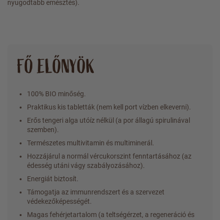
nyugodtabb emésztés).
FŐ ELŐNYÖK
100% BIO minőség.
Praktikus kis tabletták (nem kell port vízben elkeverni).
Erős tengeri alga utóíz nélkül (a por állagú spirulinával
szemben).
Természetes multivitamin és multiminerál.
Hozzájárul a normál vércukorszint fenntartásához (az
édesség utáni vágy szabályozásához).
Energiát biztosít.
Támogatja az immunrendszert és a szervezet
védekezőképességét.
Magas fehérjetartalom (a teltségérzet, a regeneráció és