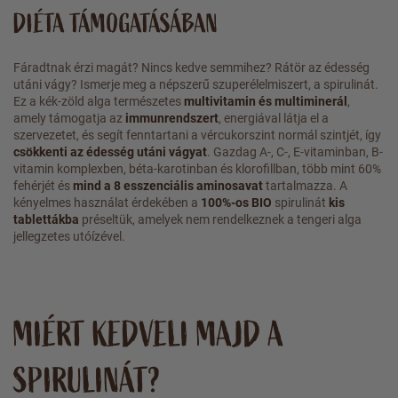
DIÉTA TÁMOGATÁSÁBAN
Fáradtnak érzi magát? Nincs kedve semmihez? Rátör az édesség
utáni vágy? Ismerje meg a népszerű szuperélelmiszert, a spirulinát.
Ez a kék-zöld alga természetes
multivitamin és multiminerál
,
amely támogatja az
immunrendszert
, energiával látja el a
szervezetet, és segít fenntartani a vércukorszint normál szintjét, így
csökkenti az édesség utáni vágyat
. Gazdag A-, C-, E-vitaminban, B-
vitamin komplexben, béta-karotinban és klorofillban, több mint 60%
fehérjét és
mind a 8 esszenciális aminosavat
tartalmazza. A
kényelmes használat érdekében a
100%-os BIO
spirulinát
kis
tablettákba
préseltük, amelyek nem rendelkeznek a tengeri alga
jellegzetes utóízével.
MIÉRT KEDVELI MAJD A
SPIRULINÁT?