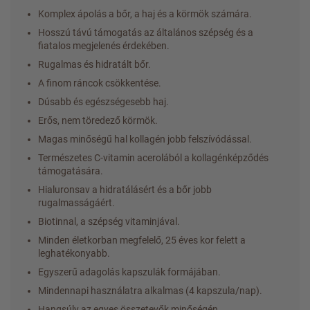
Komplex ápolás a bőr, a haj és a körmök számára.
Hosszú távú támogatás az általános szépség és a
fiatalos megjelenés érdekében.
Rugalmas és hidratált bőr.
A finom ráncok csökkentése.
Dúsabb és egészségesebb haj.
Erős, nem töredező körmök.
Magas minőségű hal kollagén jobb felszívódással.
Természetes C-vitamin acerolából a kollagénképződés
támogatására.
Hialuronsav a hidratálásért és a bőr jobb
rugalmasságáért.
Biotinnal, a szépség vitaminjával.
Minden életkorban megfelelő, 25 éves kor felett a
leghatékonyabb.
Egyszerű adagolás kapszulák formájában.
Mindennapi használatra alkalmas (4 kapszula/nap).
Hangsúly az egyes összetevők minőségén.