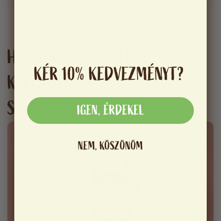
HOGYAN MŰKÖDNEK A
KÉR 10% KEDVEZMÉNYT?
KOLLAGÉN
SZÉPSÉGKAPSZULÁK?
IGEN, ÉRDEKEL
NEM, KÖSZÖNÖM