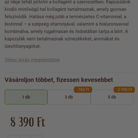
az ideje tehát pótolni a kollagént a szervezetben. Kapszuláink
kiváló minőségű hal kollagént tartalmaznak, amely gyorsan
felszívódik. Hatása még jobb a természetes C-vitaminnal, a
biotinnal – a szépség vitaminjával, valamint a hialuronsavval
kombinálva, amely rugalmasan és hidratáltan tartja a bőrt. A
kapszulák nem tartalmaznak színezékeket, aromákat és
ízesítőanyagokat.
Teljes leírás megjelenítése
Vásároljon többet, fizessen kevesebbet
-760 Ft
-2 950 Ft
1 db
3 db
5 db
8 390 Ft