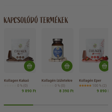
KAPCSOLÓDÓ TERMÉKEK
Kollagen Kakaó
Kollagén ízületekre
Kollagén Eper
0 %
(0)
0 %
(0)
100 %
(2)
9 890 Ft
8 390 Ft
9 890 Ft