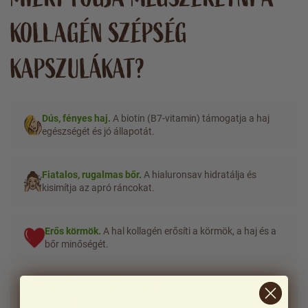
KOLLAGÉN SZÉPSÉG
KAPSZULÁKAT?
Dús, fényes haj.
A biotin (B7-vitamin) támogatja a haj
egészségét és jó állapotát.
Fiatalos, rugalmas bőr.
A hialuronsav hidratálja és
kisimítja az apró ráncokat.
Erős körmök.
A hal kollagén erősíti a körmök, a haj és a
bőr minőségét.
Praktikus kapszulaforma.
Nincs szükség por állagú
kollagén keverésére.