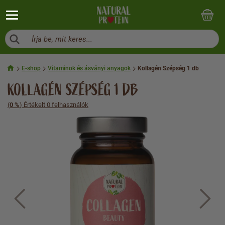
Írja be, mit keres...
E-shop
Vitaminok és ásványi anyagok
Kollagén Szépség 1 db
KOLLAGÉN SZÉPSÉG 1 DB
(
0 %
) Értékelt 0 felhasználók