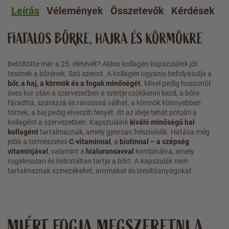
Leírás
Vélemények
Összetevők
Kérdések
A
FIATALOS BŐRRE, HAJRA ÉS KÖRMÖKRE
Betöltötte már a 25. életévét? Akkor kollagén kapszuláink jót
tesznek a bőrének. Szó szerint. A kollagén ugyanis befolyásolja a
bőr, a haj, a körmök és a fogak minőségét
. Mivel pedig huszonöt
éves kor után a szervezetben a szintje csökkenni kezd, a bőre
fáradttá, szárazzá és ráncossá válhat, a körmök könnyebben
törnek, a haj pedig elveszíti fényét. Itt az ideje tehát pótolni a
kollagént a szervezetben. Kapszuláink
kiváló minőségű hal
kollagént
tartalmaznak, amely gyorsan felszívódik. Hatása még
jobb a természetes
C-vitaminnal
, a
biotinnal – a szépség
vitaminjával
, valamint a
hialuronsavval
kombinálva, amely
rugalmasan és hidratáltan tartja a bőrt. A kapszulák nem
tartalmaznak színezékeket, aromákat és ízesítőanyagokat.
MIÉRT FOGJA MEGSZERETNI A