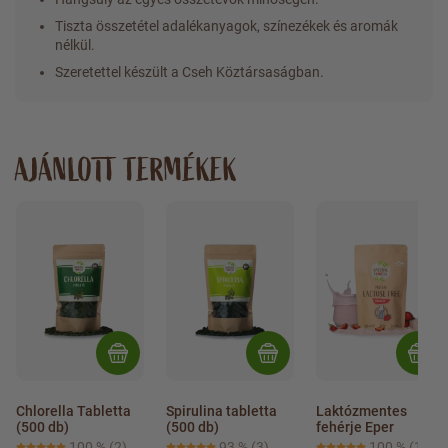
Tiszta összetétel adalékanyagok, színezékek és aromák
nélkül.
Szeretettel készült a Cseh Köztársaságban.
AJÁNLOTT TERMÉKEK
Chlorella Tabletta 
Spirulina tabletta 
Laktózmentes 
(500 db)
(500 db)
fehérje Eper
100 %
(2)
93 %
(3)
100 %
(1)