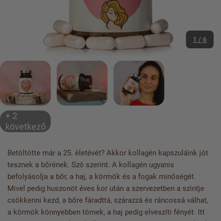
1 / 6
+ 2
következő
Betöltötte már a 25. életévét? Akkor kollagén kapszuláink jót
tesznek a bőrének. Szó szerint. A kollagén ugyanis
befolyásolja a bőr, a haj, a körmök és a fogak minőségét.
Mivel pedig huszonöt éves kor után a szervezetben a szintje
csökkenni kezd, a bőre fáradttá, szárazzá és ráncossá válhat,
a körmök könnyebben törnek, a haj pedig elveszíti fényét. Itt