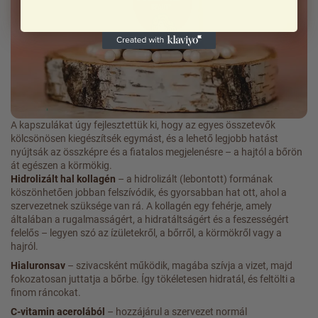
A kapszulákat úgy fejlesztettük ki, hogy az egyes összetevők
kölcsönösen kiegészítsék egymást, és a lehető legjobb hatást
nyújtsák az összképre és a fiatalos megjelenésre – a hajtól a bőrön
át egészen a körmökig.
Hidrolizált hal kollagén
– a hidrolizált (lebontott) formának
köszönhetően jobban felszívódik, és gyorsabban hat ott, ahol a
szervezetnek szüksége van rá. A kollagén egy fehérje, amely
általában a rugalmasságért, a hidratáltságért és a feszességért
felelős – legyen szó az ízületekről, a bőrről, a körmökről vagy a
hajról.
Hialuronsav
– szivacsként működik, magába szívja a vizet, majd
fokozatosan juttatja a bőrbe. Így tökéletesen hidratál, és feltölti a
finom ráncokat.
C-vitamin acerolából
– hozzájárul a szervezet normál