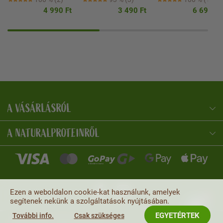
4 990 Ft
3 490 Ft
6 690 Ft
A VÁSÁRLÁSRÓL
NaturalProtein Tanácsadó
Online · Itt vagyok Önnek
A NATURALPROTEINRŐL
Ezen a weboldalon cookie-kat használunk, amelyek
segítenek nekünk a szolgáltatások nyújtásában.
EGYETÉRTEK
További info.
Csak szükséges
Copyright © 2026
. Minden jog fenntartva.