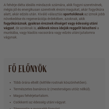
A fehérje diéta ideális mindazok számára, akik fogyni szeretnének,
mégis jól és energikusan szeretnék érezni magukat, akár fogyókúra
alatt, akár edzés után. Kiváló választás
sportolóknak
az izmok jobb
növekedése és regenerációja érdekében, azoknak, akik
fogyókúráznak
,
gyakran éreznek éhséget vagy édesség utáni
vágyat
, de azoknak is,
akiknek nincs idejük reggelit készíteni
a
munkába, vagy kiadós vacsorára vagy edzés utáni jutalomra
vágynak.
FŐ ELŐNYÖK
Több órára eltelít (kétféle rostnak köszönhetően).
Természetes banános íz (mesterséges utóíz nélkül).
Magas fehérjetartalom.
Csökkenti az édesség utáni vágyat.
Támogatja a gyorsabb fogyást.