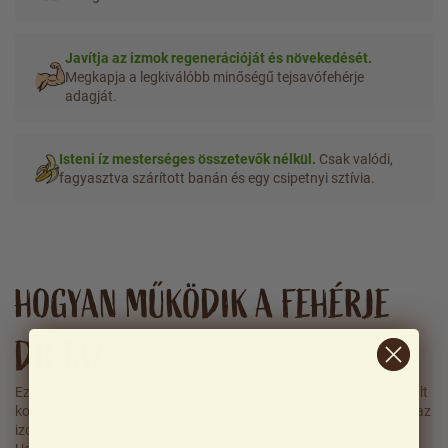
Javítja az izmok regenerációját és növekedését.
Megkapja a legkiválóbb minőségű tejsavófehérje
adagját.
Isteni íz mesterséges összetevők nélkül.
Csak valódi,
fagyasztva szárított banán és egy csipetnyi sztívia.
HOGYAN MŰKÖDIK A FEHÉRJE
DIÉTA?
Ez egy gondosan kiválasztott természetes hatóanyagokból készült
koktél. Hogy beleférjen a koktélruhába. Vagy hogy „meghackelje" az
izomnövekedést, és anélkül, hogy kínlódna a regeneráció során.