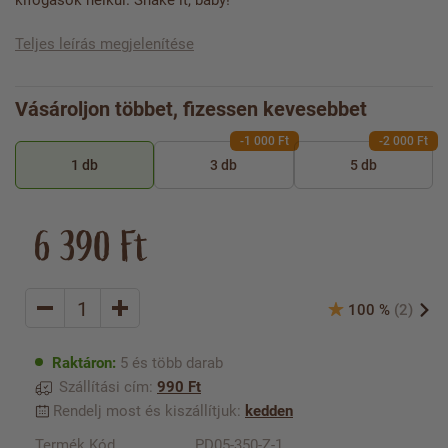
kifogások nélkül. Shake it, baby!
Teljes leírás megjelenítése
Vásároljon többet, fizessen kevesebbet
-1 000 Ft
-2 000 Ft
1 db
3 db
5 db
6 390 Ft
100 %
(2)
Raktáron:
5 és több darab
Szállítási cím:
990 Ft
Rendelj most és kiszállítjuk:
kedden
Termék Kód
PD05-350-Z-1