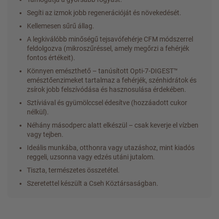
Segíti az izmok jobb regenerációját és növekedését.
Kellemesen sűrű állag.
A legkiválóbb minőségű tejsavófehérje CFM módszerrel
feldolgozva (mikroszűréssel, amely megőrzi a fehérjék
fontos értékeit).
Könnyen emészthető – tanúsított Opti-7-DIGEST™
emésztőenzimeket tartalmaz a fehérjék, szénhidrátok és
zsírok jobb felszívódása és hasznosulása érdekében.
Sztíviával és gyümölccsel édesítve (hozzáadott cukor
nélkül).
Néhány másodperc alatt elkészül – csak keverje el vízben
vagy tejben.
Ideális munkába, otthonra vagy utazáshoz, mint kiadós
reggeli, uzsonna vagy edzés utáni jutalom.
Tiszta, természetes összetétel.
Szeretettel készült a Cseh Köztársaságban.