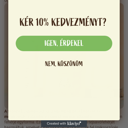
Ugyanis:
KÉR 10% KEDVEZMÉNYT?
IGEN, ÉRDEKEL
NEM, KÖSZÖNÖM
A fehérjék támogatják az izomtömeg növekedését és
megőrzését, valamint a csontok normál állapotát.
De nem minden
fehérje egyforma. Ezért a legkiválóbb minőségű tejsavófehérjét
használtuk, amelyet CFM módszerrel dolgoznak fel (mikroszűrés,