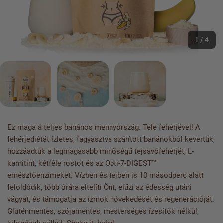
1 / 4
Ez maga a teljes banános mennyország. Tele fehérjével! A
fehérjediétát ízletes, fagyasztva szárított banánokból kevertük,
hozzáadtuk a legmagasabb minőségű tejsavófehérjét, L-
karnitint, kétféle rostot és az Opti-7-DIGEST™
emésztőenzimeket. Vízben és tejben is 10 másodperc alatt
feloldódik, több órára eltelíti Önt, elűzi az édesség utáni
vágyat, és támogatja az izmok növekedését és regenerációját.
Gluténmentes, szójamentes, mesterséges ízesítők nélkül,