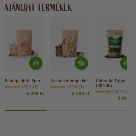
AJÁNLOTT TERMÉKEK
Fehérje diéta Eper
Kakaós fehérje diét
Chlorella Tabletta 
(500 db)
100 %
(2)
100 %
(1)
100 %
(2)
6 390 Ft
6 390 Ft
4 990 Ft