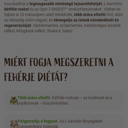
hozzáadtuk a
legmagasabb minőségű tejsavófehérjét
, L-karnitint,
kétféle rostot
és az Opti-7-DIGEST™ emésztőenzimeket. Vízben és
tejben is 10 másodperc alatt feloldódik,
több órára eltelíti
Önt, elűzi
az édesség utáni vágyat, és
támogatja az izmok növekedését és
regenerációját
. Gluténmentes, szójamentes, mesterséges ízesítők
nélkül, kifogások nélkül. Shake it, baby!
MIÉRT FOGJA MEGSZERETNI A
FEHÉRJE DIÉTÁT?
Több órára eltelíti.
Kétféle rostnak – az inulinnak és a
psylliumnak – köszönhetően.
Felgyorsítja a fogyást.
Az L-karnitin lényegében
zsírégetőként működik.