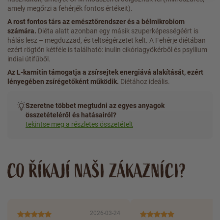
amely megőrzi a fehérjék fontos értékeit).
A rost fontos társ az emésztőrendszer és a bélmikrobiom
számára.
Diéta alatt azonban egy másik szuperképességéért is
hálás lesz – megduzzad, és teltségérzetet kelt. A Fehérje diétában
ezért rögtön kétféle is található: inulin cikóriagyökérből és psyllium
indiai útifűből.
Az L-karnitin támogatja a zsírsejtek energiává alakítását, ezért
lényegében zsírégetőként működik.
Diétához ideális.
Szeretne többet megtudni az egyes anyagok
összetételéről és hatásairól?
tekintse meg a részletes összetételt
CO ŘÍKAJÍ NAŠI ZÁKAZNÍCI?
2026-03-24
20