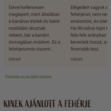
Ízével kellemesen
Elégedett vagyok a
meglepett, mert általában
fehérjével, nem terhe
a banános ételek és italok
emésztést, és ízletes
csalódást okoznak
Ha fél-zsíros tejet és
nekem, bár a banánt
fele-fele arányban
önmagában imádom. Ez a
keverünk hozzá, sok
fehérjeturmix viszont
finomabb lesz.
nagyon finom.
Zobrazit
Zobrazit
Podívejte se na další recenze
KINEK AJÁNLOTT A FEHÉRJE