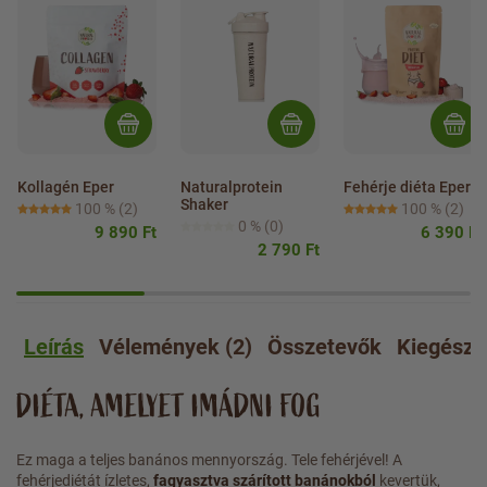
Kollagén Eper
Naturalprotein 
Fehérje diéta Eper
Shaker
100 %
(2)
100 %
(2)
0 %
(0)
9 890 Ft
6 390 Ft
2 790 Ft
Leírás
Vélemények (2)
Összetevők
Kiegészí
DIÉTA, AMELYET IMÁDNI FOG
Ez maga a teljes banános mennyország. Tele fehérjével! A
fehérjediétát ízletes,
fagyasztva szárított banánokból
kevertük,