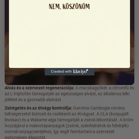
NEM, KÖSZÖNÖM
Alvás és a szervezet regenerációja:
A macskagyökér, a citromfű és
az L-triptofán támogatják az egészséges alvást, az általános lelki
jóllétet és a gyorsabb elalvást.
Zsírégetés és az étvágy kontrollja:
Garcinia Cambogia növény
teltségérzetet biztosít és csökkenti az étvágyat. A CLA (konjugált
linolsav) és a Wakame alga támogatják a zsírok lebontását. A króm
hozzájárul a makrotápanyagok (zsírok, szénhidrátok és fehérjék)
normál anyagcseréjéhez, így segít fenntartani a szervezet
egészséges állapotát.