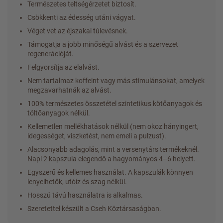
Természetes teltségérzetet biztosít.
Csökkenti az édesség utáni vágyat.
Véget vet az éjszakai túlevésnek.
Támogatja a jobb minőségű alvást és a szervezet
regenerációját.
Felgyorsítja az elalvást.
Nem tartalmaz koffeint vagy más stimulánsokat, amelyek
megzavarhatnák az alvást.
100% természetes összetétel szintetikus kötőanyagok és
töltőanyagok nélkül.
Kellemetlen mellékhatások nélkül (nem okoz hányingert,
idegességet, viszketést, nem emeli a pulzust).
Alacsonyabb adagolás, mint a versenytárs termékeknél.
Napi 2 kapszula elegendő a hagyományos 4–6 helyett.
Egyszerű és kellemes használat. A kapszulák könnyen
lenyelhetők, utóíz és szag nélkül.
Hosszú távú használatra is alkalmas.
Szeretettel készült a Cseh Köztársaságban.