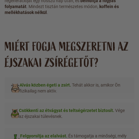
regenerációját egy hosszú nap után, és
beindítja a fogyás
folyamatát
. Mindezt tisztán természetes módon,
koffein és
mellékhatások nélkül
.
MIÉRT FOGJA MEGSZERETNI AZ
ÉJSZAKAI ZSÍRÉGETŐT?
Alvás közben égeti a zsírt.
Tehát akkor is, amikor Ön
fizikailag nem aktív.
Csökkenti az étvágyat és teltségérzetet biztosít.
Vége
az éjszakai túlevésnek.
Felgyorsítja az elalvást.
És támogatja a minőségi, mély