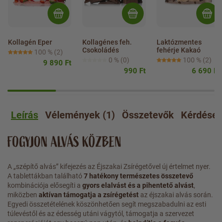
Kollagén Eper
Kollagénes feh. 
Laktózmentes 
Csokoládés
fehérje Kakaó
100 %
(2)
0 %
(0)
100 %
(2)
9 890 Ft
990 Ft
6 690 Ft
Leírás
Vélemények (1)
Összetevők
Kérdése
FOGYJON ALVÁS KÖZBEN
A „szépítő alvás” kifejezés az Éjszakai Zsírégetővel új értelmet nyer.
A tablettákban található
7 hatékony természetes összetevő
kombinációja elősegíti a
gyors elalvást és a pihentető alvást
,
miközben
aktívan támogatja a zsírégetést
az éjszakai alvás során.
Egyedi összetételének köszönhetően segít megszabadulni az esti
túlevéstől és az édesség utáni vágytól, támogatja a szervezet