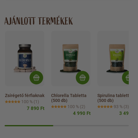
AJÁNLOTT TERMÉKEK
Zsírégető férfiaknak
Chlorella Tabletta 
Spirulina tabletta 
(500 db)
(500 db)
100 %
(1)
100 %
(2)
93 %
(3)
7 890 Ft
4 990 Ft
3 490 Ft