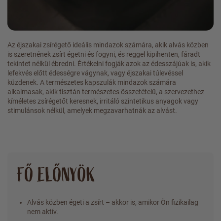
Az éjszakai zsírégető ideális mindazok számára, akik alvás közben
is szeretnének zsírt égetni és fogyni, és reggel kipihenten, fáradt
tekintet nélkül ébredni. Értékelni fogják azok az édesszájúak is, akik
lefekvés előtt édességre vágynak, vagy éjszakai túlevéssel
küzdenek. A természetes kapszulák mindazok számára
alkalmasak, akik tisztán természetes összetételű, a szervezethez
kíméletes zsírégetőt keresnek, irritáló szintetikus anyagok vagy
stimulánsok nélkül, amelyek megzavarhatnák az alvást.
FŐ ELŐNYÖK
Alvás közben égeti a zsírt – akkor is, amikor Ön fizikailag
nem aktív.