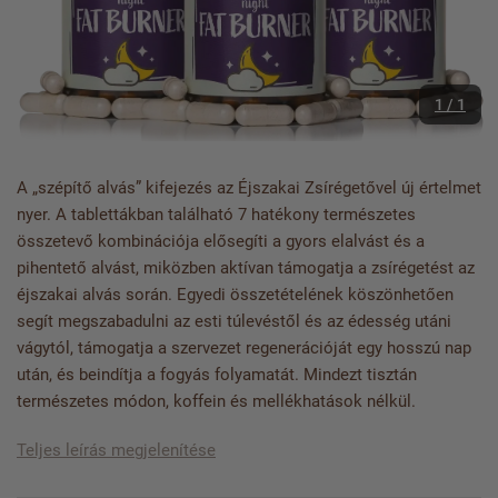
1 / 1
A „szépítő alvás” kifejezés az Éjszakai Zsírégetővel új értelmet
nyer. A tablettákban található 7 hatékony természetes
összetevő kombinációja elősegíti a gyors elalvást és a
pihentető alvást, miközben aktívan támogatja a zsírégetést az
éjszakai alvás során. Egyedi összetételének köszönhetően
segít megszabadulni az esti túlevéstől és az édesség utáni
vágytól, támogatja a szervezet regenerációját egy hosszú nap
után, és beindítja a fogyás folyamatát. Mindezt tisztán
természetes módon, koffein és mellékhatások nélkül.
Teljes leírás megjelenítése