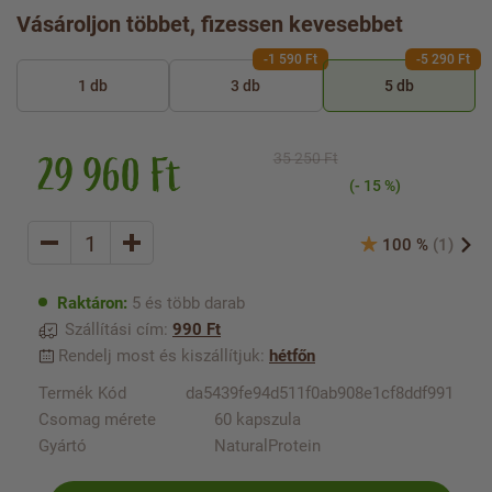
Vásároljon többet, fizessen kevesebbet
-1 590 Ft
-5 290 Ft
1 db
3 db
5 db
29 960 Ft
35 250 Ft
(- 15 %)
100 %
(1)
Raktáron:
5 és több darab
Szállítási cím:
990 Ft
Rendelj most és kiszállítjuk:
hétfőn
Termék Kód
da5439fe94d511f0ab908e1cf8ddf991
Csomag mérete
60 kapszula
Gyártó
NaturalProtein