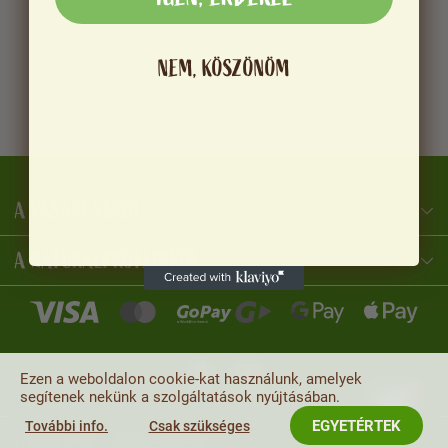
NEM, KÖSZÖNÖM
A VÁSÁRLÁSRÓL
NaturalProtein Tanácsadó
Online · Itt vagyok Önnek
A NATURALPROTEINRŐL
Ezen a weboldalon cookie-kat használunk, amelyek
segítenek nekünk a szolgáltatások nyújtásában.
EGYETÉRTEK
További info.
Csak szükséges
Copyright © 2026
. Minden jog fenntartva.