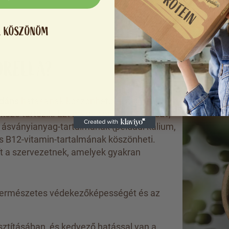
, KÖSZÖNÖM
ORELLA?
idáns
hatásának köszönhetően a
közé tartozik. Ezt magas omega-3 zsírsav,
 ásványianyag-tartalmának (például kálium,
és B12-vitamin-tartalmának köszönheti.
t a szervezetnek, amelyek gyakran
természetes védekezőképességét és az
isztításában, és kedvező hatással van a