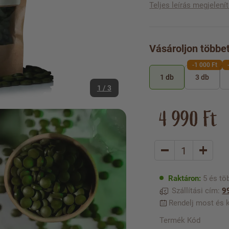
Teljes leírás megjelení
Vásároljon többe
-1 000 Ft
1 db
3 db
1 / 3
4 990 Ft
Raktáron:
5 és tö
Szállítási cím:
9
Rendelj most és ki
Termék Kód