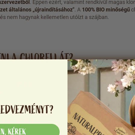
 szervezetből
. Éppen ezért, valamint rendkívül magas kloro
zet általános „újraindításához"
. A
100% BIO minőségű
ch
 és nem hagynak kellemetlen utóízt a szájban.
NI A CHLORELLÁT?
ására.
Amikor
Több energia és 
gát.
több fáradtság a 
KEDVEZMÉNYT?
rtani a mikrobiális
Könnyen lenyelh
formájában.
EN, KÉREK