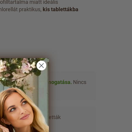
filltartalma miatt ideális
lorellát praktikus,
kis tablettákba
az immunrendszer támogatása.
Nincs
nap folyamán.
ető.
Praktikus kis tabletták