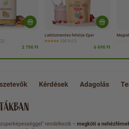
Laktózmentes fehérje Eper
Magné
(2)
100 %
(1)
2 790 Ft
6 690 Ft
szetevők
Kérdések
Adagolás
Te
TTÁKBAN
 „szuperképességgel" rendelkezik –
megköti a nehézfémek