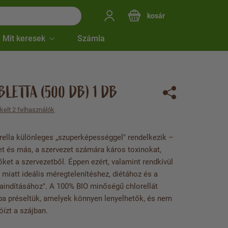
kosár
Mit keresek
Számla
BLETTA (500 DB) 1 DB
ékelt 2 felhasználók
orella különleges „szuperképességgel" rendelkezik –
 és más, a szervezet számára káros toxinokat,
 őket a szervezetből. Éppen ezért, valamint rendkívül
 miatt ideális méregtelenítéshez, diétához és a
raindításához". A 100% BIO minőségű chlorellát
ákba préseltük, amelyek könnyen lenyelhetők, és nem
ízt a szájban.