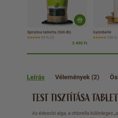
Spirulina tabletta (500 db)
Gyömbérlé
93 %
(3)
100 %
3 490 Ft
Leírás
Vélemények (2)
Ös
TEST TISZTÍTÁSA TABLE
Az édesvízi alga, a chlorella különleges