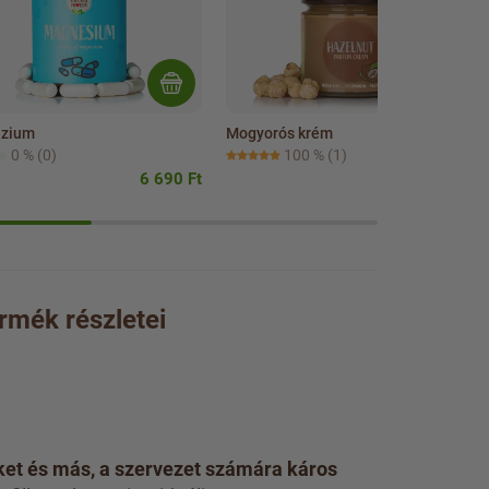
zium
Mogyorós krém
0 %
(0)
100 %
(1)
6 690 Ft
4 190 Ft
rmék részletei
et és más, a szervezet számára káros