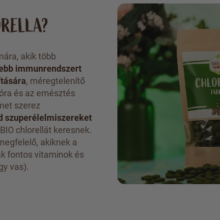
ORELLA?
mára, akik több
sebb immunrendszert
ítására
, méregtelenítő
lóra és az emésztés
met szerez
ld szuperélelmiszereket
BIO chlorellát keresnek.
egfelelő, akiknek a
k fontos vitaminok és
gy vas).