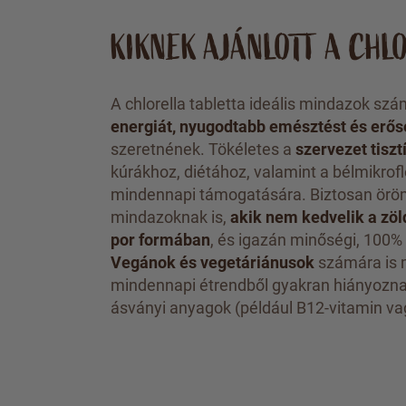
KIKNEK AJÁNLOTT A CHL
A chlorella tabletta ideális mindazok szá
energiát, nyugodtabb emésztést és erő
szeretnének. Tökéletes a
szervezet tiszt
kúrákhoz, diétához, valamint a bélmikrof
mindennapi támogatására. Biztosan örö
mindazoknak is,
akik nem kedvelik a zö
por formában
, és igazán minőségi, 100% 
Vegánok és vegetáriánusok
számára is m
mindennapi étrendből gyakran hiányozna
ásványi anyagok (például B12-vitamin va