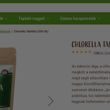
ők
Tápláló reggeli
Ízletes harapnivalók
idánsok
Chlorella Tabletta (500 db)
CHLORELLA TA
(
100 %
) Ért
Az édesvízi alga, a chl
megköti a nehézfémeket
majd segít eltávolítani
magas klorofilltartalma
szervezet általános „új
praktikus, kis tablett
hagynak kellemetlen utó