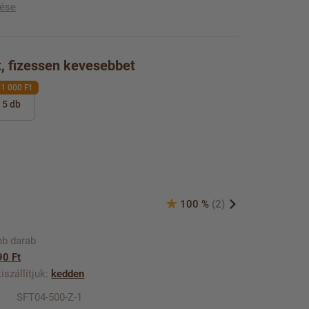
tése
t, fizessen kevesebbet
-1 000 Ft
5 db
100 %
(2)
bb darab
90 Ft
szállítjuk:
kedden
SFT04-500-Z-1