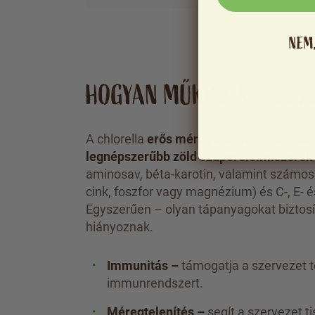
NEM
HOGYAN MŰKÖDIK A CHL
A chlorella
erős méregtelenítő és antiox
legnépszerűbb zöld szuperélelmiszerek
aminosav, béta-karotin, valamint számos
cink, foszfor vagy magnézium) és C-, E- 
Egyszerűen – olyan tápanyagokat biztosí
hiányoznak.
Immunitás –
támogatja a szervezet 
immunrendszert.
Méregtelenítés –
segít a szervezet t