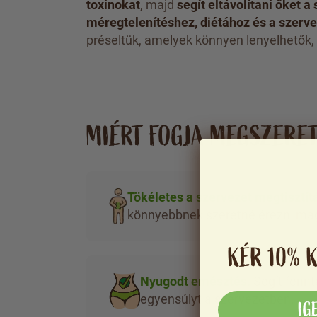
toxinokat
, majd
segít eltávolítani őket a
méregtelenítéshez, diétához és a szerve
préseltük, amelyek könnyen lenyelhetők,
MIÉRT FOGJA MEGSZERET
Tökéletes a szervezet megtisztít
könnyebbnek szeretné érezni ma
KÉR 10% 
Nyugodt emésztés.
Segít fennta
egyensúlyt a szervezetben.
IG