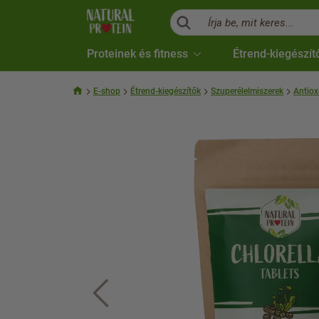
Írja be, mit keres...
Proteinek és fitness
Étrend-kiegészít
E-shop
Étrend-kiegészítők
Szuperélelmiszerek
Antiox