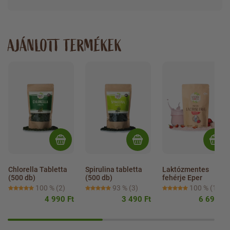
AJÁNLOTT TERMÉKEK
Chlorella Tabletta 
Spirulina tabletta 
Laktózmentes 
(500 db)
(500 db)
fehérje Eper
100 %
(2)
93 %
(3)
100 %
(1)
4 990 Ft
3 490 Ft
6 690 Ft