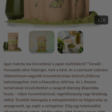
1 / 4
Igazi matcha tea közvetlenül a japán teaföldekről? Tessék!
Hosszabb időre felpörget, mint a kávé, és a szervezet számára
többszörösen nagyobb koncentrációban biztosít jótékony
hatóanyagokat, mint a klasszikus zöld tea. Az L-theanin
tartalmának köszönhetően a nyugodt éberség állapotába
hozza – teljes koncentrációval, ingerlékenység vagy fáradtság
nélkül. Emellett támogatja a méregtelenítést és felgyorsítja az
anyagcserét, így segíti a zsírégetést. Elég egy teáskanállal