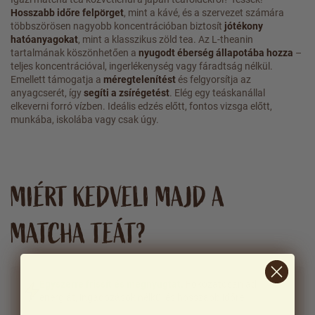
Hosszabb időre felpörget
, mint a kávé, és a szervezet számára
többszörösen nagyobb koncentrációban biztosít
jótékony
hatóanyagokat
, mint a klasszikus zöld tea. Az L-theanin
tartalmának köszönhetően a
nyugodt éberség állapotába hozza
–
teljes koncentrációval, ingerlékenység vagy fáradtság nélkül.
Emellett támogatja a
méregtelenítést
és felgyorsítja az
anyagcserét, így
segíti a zsírégetést
. Elég egy teáskanállal
elkeverni forró vízben. Ideális edzés előtt, fontos vizsga előtt,
munkába, iskolába vagy csak úgy.
MIÉRT KEDVELI MAJD A
MATCHA TEÁT?
Egyszerre frissít és megnyugtat.
Fokozatosan ad
energiát, ingadozások nélkül és hosszabb időre.