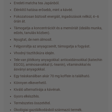
Eredeti matcha tea Japánból.
Élénkítő hatása erősebb, mint a kávéé.
Fokozatosan biztosít energiát, ingadozások nélkül, 4–6
órán át.
Támogatja a koncentrációt és a memóriát (ideális munka,
edzés, tanulás közben).
Nyugtat, de nem álmosít.
Felgyorsítja az anyagcserét, támogatja a fogyást.
Vhodný tisztítókúra idején.
Tele van jótékony anyagokkal: antioxidánsokkal (katechin
EGCG), aminosavakkal (L-teanin), vitaminokkal és
ásványi anyagokkal.
Egy teáskanálban akár 70 mg koffein is található.
Könnyen elkeverhető.
Kiváló alternatívája a kávénak.
Gyors elkészítés.
Természetes összetétel.
Ökológiai gazdálkodásból származó termék.