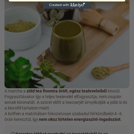
A matcha a
zöld tea finomra őrölt, egész tealeveleiből
készül.
Fogyasztásakor így a teljes tealevelet elfogyasztja, nem csupán
annak kivonatát. A szüret előtt a teacserjét árnyékolják a jobb íz és
a klorofill tartalom miatt.
A koffein a matchában fokozatosan szabadul fel körülbelül 4–6
órán keresztül, így
nem okoz hirtelen energiaszint-ingadozást
.
Szeretne többet megtudni az összetételről és az