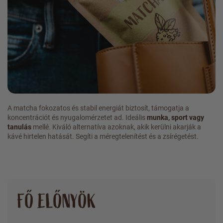
A matcha fokozatos és stabil energiát biztosít, támogatja a
koncentrációt és nyugalomérzetet ad. Ideális
munka, sport vagy
tanulás
mellé. Kiváló alternatíva azoknak, akik kerülni akarják a
kávé hirtelen hatását. Segíti a méregtelenítést és a zsírégetést.
FŐ ELŐNYÖK