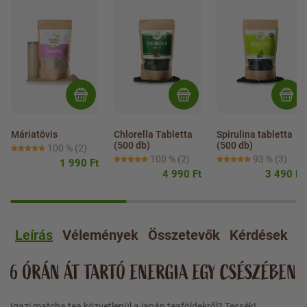
Máriatövis
Chlorella Tabletta 
Spirulina tabletta 
(500 db)
(500 db)
100 %
(2)
100 %
(2)
93 %
(3)
1 990 Ft
4 990 Ft
3 490 Ft
Leírás
Vélemények
Összetevők
Kérdések
A
6 ÓRÁN ÁT TARTÓ ENERGIA EGY CSÉSZÉBEN
Igazi matcha tea közvetlenül a japán teaföldekről? Tessék!