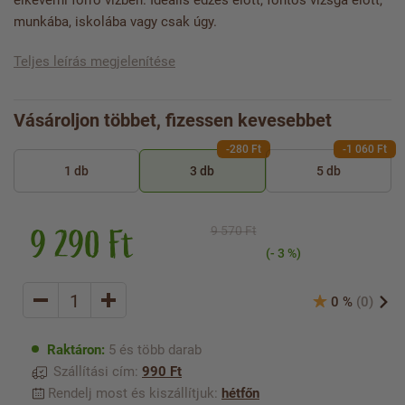
elkeverni forró vízben. Ideális edzés előtt, fontos vizsga előtt,
munkába, iskolába vagy csak úgy.
Teljes leírás megjelenítése
Vásároljon többet, fizessen kevesebbet
-280 Ft
-1 060 Ft
1 db
3 db
5 db
9 290 Ft
9 570 Ft
(- 3 %)
0 %
(0)
Raktáron:
5 és több darab
Szállítási cím:
990 Ft
Rendelj most és kiszállítjuk:
hétfőn