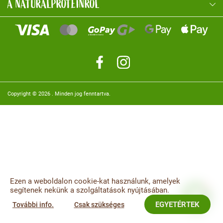
A NATURALPROTEINRŐL
Copyright © 2026
. Minden jog fenntartva.
NaturalProtein Tanácsadó
Online · Itt vagyok Önnek
Ezen a weboldalon cookie-kat használunk, amelyek
segítenek nekünk a szolgáltatások nyújtásában.
EGYETÉRTEK
További info.
Csak szükséges