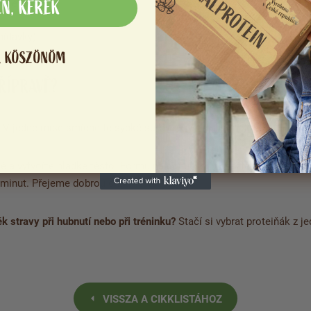
EN, KÉREK
 mléka
nídávky)
, KÖSZÖNÖM
ŘÍPRAVĚ?
. V jedné míse smíchejte sypké suroviny, ve druhé mokré.
ě a vytvořte hladké těsto. Formu na donuty si vymažte tukem a vy
 minut. Přejeme dobrou chuť. ?‍?
k stravy při hubnutí nebo při tréninku?
Stačí si vybrat proteiňák z j
VISSZA A CIKKLISTÁHOZ