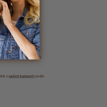
sypte moukou. Do formičky
edné z
našich kategorií
podle