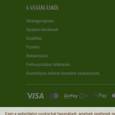
A VÁSÁRLÁSRÓL
Hűségprogram
Gyakori kérdések
Szállítás
Fizetés
Reklamáció
Felhasználási feltételek
Személyes adatok kezelési szabályzata
Ezen a weboldalon cookie-kat használunk, amelyek segítenek ne