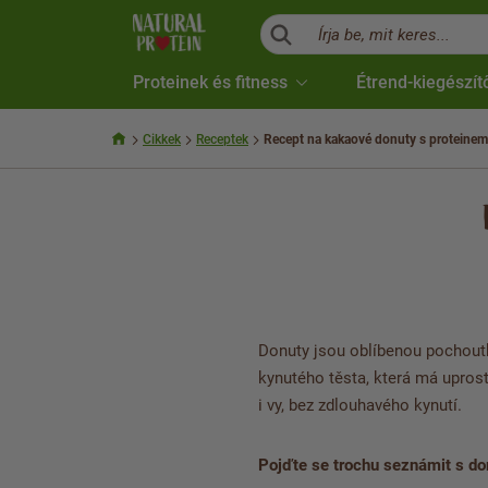
Írja be, mit keres...
Proteinek és fitness
Étrend-kiegészít
Cikkek
Receptek
Recept na kakaové donuty s proteinem
Donuty jsou oblíbenou pochoutk
kynutého těsta, která má uprost
i vy, bez zdlouhavého kynutí.
Pojďte se trochu seznámit s don