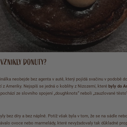
 VZNIKLY DONUTY?
nálka neobejde bez agenta v autě, který pojídá svačinu v podobě do
z Ameriky. Nejspíš se jedná o koblihy z Nizozemí, které
byly do A
pochází ze slovního spojení „doughknots“ neboli „zauzlované těsto“
yly bez díry a bez náplně. Potíž však byla v tom, že se na sádle neb
idávalo ovoce nebo marmelády, které nevyžadovaly tak důkladné pr