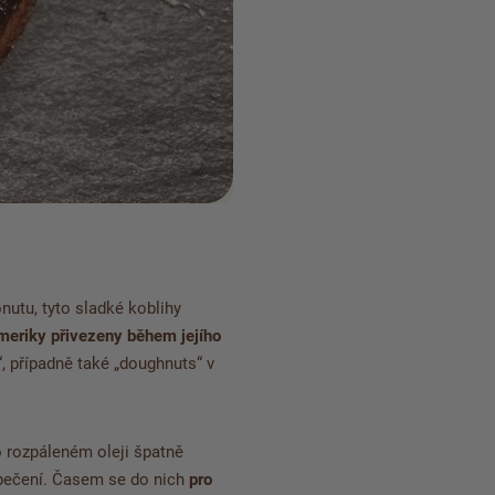
nutu, tyto sladké koblihy
meriky přivezeny během jejího
, případně také „doughnuts“ v
o rozpáleném oleji špatně
opečení. Časem se do nich
pro