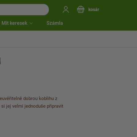
kosár
Mit keresek
Számla
M
euvěřitelně dobrou koblihu z
si jej velmi jednoduše připravit