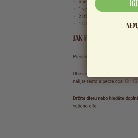
IG
Špetka soli 60 ml kravského
1 vejce
2 lžíce jablečného pyré (přes
1 lžíce tekutého sladidla
NEM
JAK POSTUPOVAT PŘI P
Předehřejte si troubu na 180 °C
Obě směsi promíchejte společn
nalijte těsto a pečte cca 12–15
Držíte dietu nebo hledáte doplně
vašeho cíle.