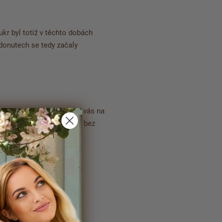
ukr byl totiž v těchto dobách
 donutech se tedy začaly
do těla bílkoviny a zasytí vás na
řipravují snadno, rychle a bez