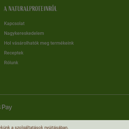
A NATURALPROTEINRŐL
Kapcsolat
Nagykereskedelem
Hol vásárolhatók meg termékeink
Receptek
Rólunk
künk a szolgáltatások nyújtásában.