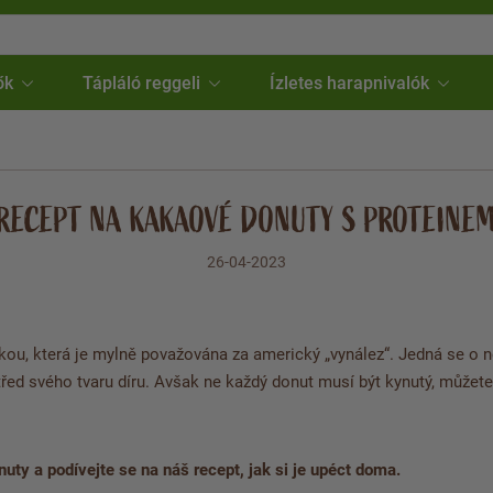
ők
Tápláló reggeli
Ízletes harapnivalók
RECEPT NA KAKAOVÉ DONUTY S PROTEINE
26-04-2023
ou, která je mylně považována za americký „vynález“. Jedná se o n
řed svého tvaru díru. Avšak ne každý donut musí být kynutý, můžete 
uty a podívejte se na náš recept, jak si je upéct doma.