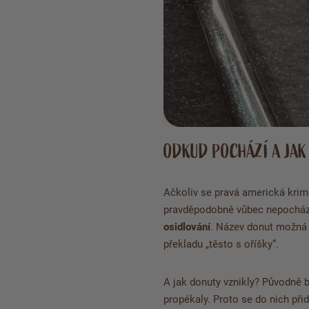
ODKUD POCHÁZÍ A JAK
Ačkoliv se pravá americká krimi
pravděpodobně vůbec nepochází 
osidlování
. Název donut možná 
překladu „těsto s oříšky“.
A jak donuty vznikly? Původně b
propékaly. Proto se do nich př