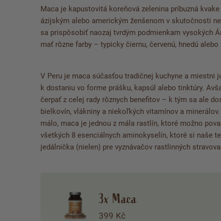
Maca je kapustovitá koreňová zelenina príbuzná kvake 
ázijským alebo americkým ženšenom v skutočnosti n
sa prispôsobiť naozaj tvrdým podmienkam vysokých Ánd
mať rôzne farby – typicky čiernu, červenú, hnedú alebo 
V Peru je maca súčasťou tradičnej kuchyne a miestni 
k dostaniu vo forme prášku, kapsúl alebo tinktúry.
Avša
čerpať z celej rady rôznych benefitov – k tým sa ale d
bielkovín, vlákniny a niekoľkých vitamínov a minerálov.
málo, maca je jednou z mála rastlín, ktoré možno pova
všetkých 8 esenciálnych aminokyselín, ktoré si naše 
jedálnička (nielen) pre vyznávačov rastlinných stravov