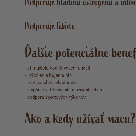
Podporuje hladinu estrogénu a intím
Podporuje libido
Ďalšie potenciálne benef
- stimulácia kognitívnych funkcií
- urýchlenie hojenia rán
- protizápalové vlastnosti
- zlepšuje vstrebávanie a trávenie živín
- podpora športových výkonov
Ako a kedy užívať macu?