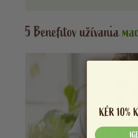
5 Benefitov užívania
ma
KÉR 10% 
IG