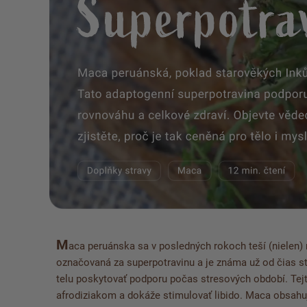
M
aca peruánska sa v posledných rokoch teší (nielen)
označovaná za superpotravinu a je známa už od čias st
telu poskytovať podporu počas stresových období. Tejto
afrodiziakom a dokáže stimulovať libido.
Maca obsahuj