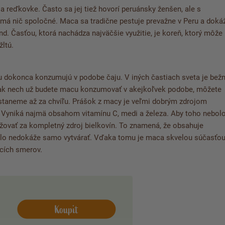
a reďkovke. Často sa jej tiež hovorí peruánsky ženšen, ale s
emá nič spoločné.
Maca sa tradične pestuje prevažne v Peru
a doká
. Časťou, ktorá nachádza najväčšie využitie, je koreň, ktorý môže
žltú.
ju dokonca konzumujú v podobe čaju. V iných častiach sveta je
bež
k nech už budete macu konzumovať v akejkoľvek podobe, môžete
ostaneme až za chvíľu. Prášok z macy je
veľmi dobrým zdrojom
Vyniká najmä obsahom vitamínu C, medi a železa. Aby toho nebol
žovať za kompletný zdroj bielkovín. To znamená, že obsahuje
telo nedokáže samo vytvárať. Vďaka tomu je maca skvelou súčasťo
acích smerov.