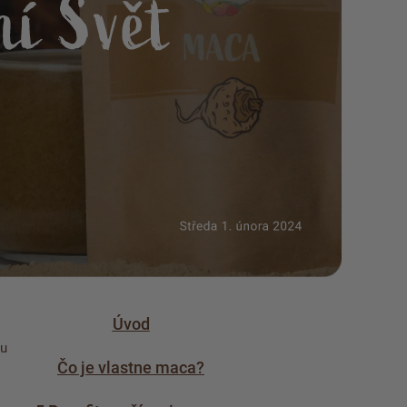
Úvod
žu
Čo je vlastne maca?