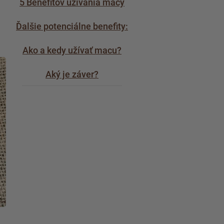
5 Benefitov užívania macy
Ďalšie potenciálne benefity:
Ako a kedy užívať macu?
Aký je záver?