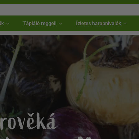
ők
Tápláló reggeli
Ízletes harapnivalók