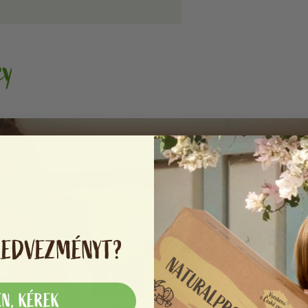
cy
KEDVEZMÉNYT?
EN, KÉREK