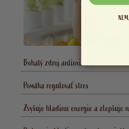
NEM
Bohatý zdroj antioxidantov
Pomáha regulovať stres
Zvyšuje hladinu energie a zlepšuje 