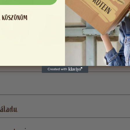
, KÖSZÖNÖM
náladu