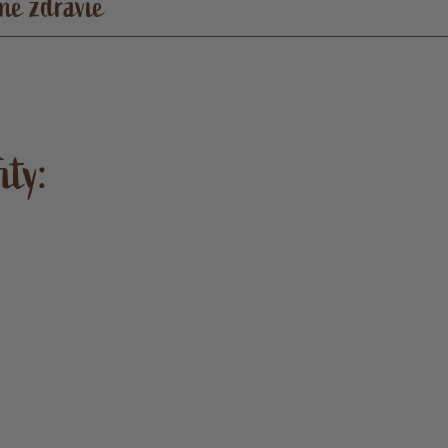
ne zdravie
ity: