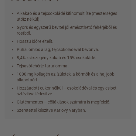
A kakaó és a tejcsokoládé kifinomult íze (mesterséges
utóíz nélkül).
Gyors és egyszerű bevitel jól emészthető fehérjéből és
rostból.
Hosszú időre eltelít.
Puha, omlós állag, tejcsokoládéval bevonva.
8,4% zsírszegény kakaó és 15% csokoládé.
Tejsavófehérje-tartalommal.
1000 mg kollagén az ízületek, a körmök és a haj jobb
állapotáért.
Hozzáadott cukor nélkül – csokoládéval és egy csipet
sztéviával édesítve.
Gluténmentes – cöliákiások számára is megfelelő.
Szeretettel készítve Karlovy Varyban.