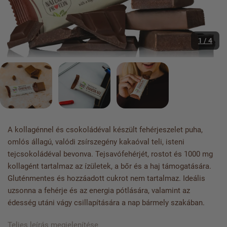
1 / 4
A kollagénnel és csokoládéval készült fehérjeszelet puha,
omlós állagú, valódi zsírszegény kakaóval teli, isteni
tejcsokoládéval bevonva. Tejsavófehérjét, rostot és 1000 mg
kollagént tartalmaz az ízületek, a bőr és a haj támogatására.
Gluténmentes és hozzáadott cukrot nem tartalmaz. Ideális
uzsonna a fehérje és az energia pótlására, valamint az
édesség utáni vágy csillapítására a nap bármely szakában.
Teljes leírás megjelenítése