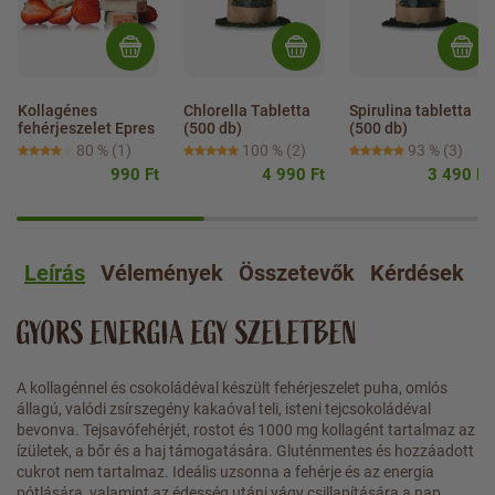
Kollagénes 
Chlorella Tabletta 
Spirulina tabletta 
fehérjeszelet Epres
(500 db)
(500 db)
80 %
(1)
100 %
(2)
93 %
(3)
990 Ft
4 990 Ft
3 490 Ft
Leírás
Vélemények
Összetevők
Kérdések
A
GYORS ENERGIA EGY SZELETBEN
A kollagénnel és csokoládéval készült fehérjeszelet puha, omlós
állagú, valódi zsírszegény kakaóval teli, isteni tejcsokoládéval
bevonva. Tejsavófehérjét, rostot és 1000 mg kollagént tartalmaz az
ízületek, a bőr és a haj támogatására. Gluténmentes és hozzáadott
cukrot nem tartalmaz. Ideális uzsonna a fehérje és az energia
pótlására, valamint az édesség utáni vágy csillapítására a nap