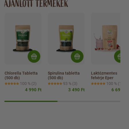
AJÁNLOTT TERMÉKEK
Chlorella Tabletta 
Spirulina tabletta 
Laktózmentes 
(500 db)
(500 db)
fehérje Eper
100 %
(2)
93 %
(3)
100 %
(1)
4 990 Ft
3 490 Ft
6 690 Ft