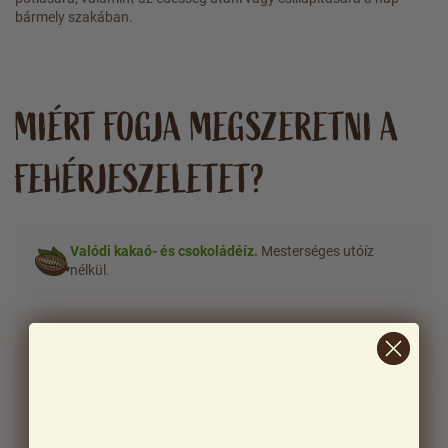
bármely szakában.
MIÉRT FOGJA MEGSZERETNI A
FEHÉRJESZELETET?
Valódi kakaó- és csokoládéíz.
Mesterséges utóíz
nélkül.
Gyors fehérje- és energiapótlás.
Tökéletes uzsonna
útközben, edzés után és munkahelyre is.
Csillapítja az édesség utáni vágyat.
És megbízhatóan
eltelít.