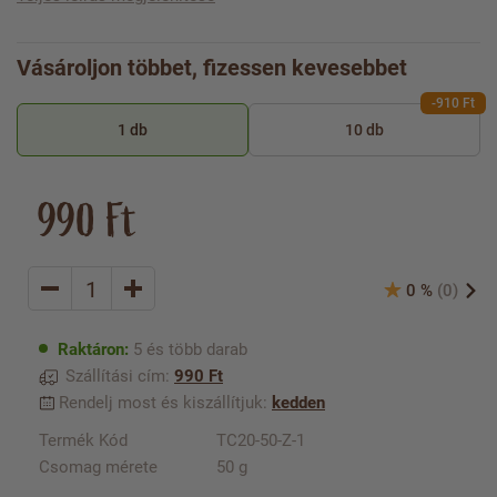
Vásároljon többet, fizessen kevesebbet
-910 Ft
1 db
10 db
990 Ft
0 %
(0)
Raktáron:
5 és több darab
Szállítási cím:
990 Ft
Rendelj most és kiszállítjuk:
kedden
Termék Kód
TC20-50-Z-1
Csomag mérete
50 g