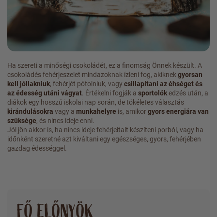
Ha szereti a minőségi csokoládét, ez a finomság Önnek készült. A
csokoládés fehérjeszelet mindazoknak ízleni fog, akiknek
gyorsan
kell jóllakniuk
, fehérjét pótolniuk, vagy
csillapítani az éhséget és
az édesség utáni vágyat
. Értékelni fogják a
sportolók
edzés után, a
diákok egy hosszú iskolai nap során, de tökéletes választás
kirándulásokra
vagy a
munkahelyre
is, amikor
gyors energiára van
szüksége
, és nincs ideje enni.
Jól jön akkor is, ha nincs ideje fehérjeitalt készíteni porból, vagy ha
időnként szeretné azt kiváltani egy egészséges, gyors, fehérjében
gazdag édességgel.
FŐ ELŐNYÖK