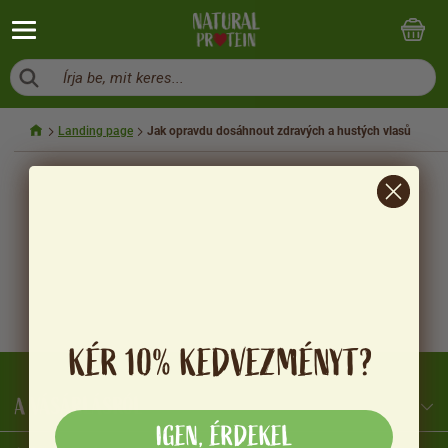
Írja be, mit keres...
Landing page
Jak opravdu dosáhnout zdravých a hustých vlasů
KÉR 10% KEDVEZMÉNYT?
A VÁSÁRLÁSRÓL
IGEN, ÉRDEKEL