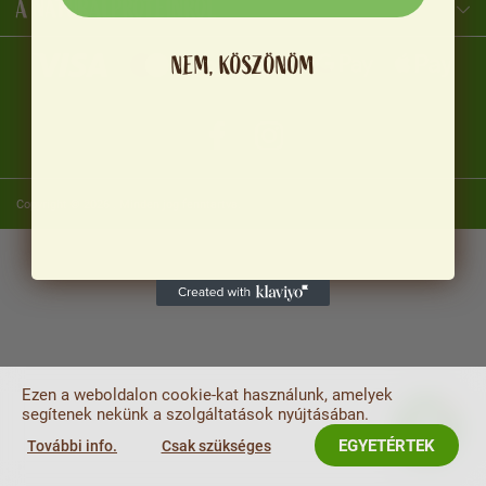
A NATURALPROTEINRŐL
NEM, KÖSZÖNÖM
Copyright © 2026
. Minden jog fenntartva.
NaturalProtein Tanácsadó
Online · Itt vagyok Önnek
Ezen a weboldalon cookie-kat használunk, amelyek
segítenek nekünk a szolgáltatások nyújtásában.
EGYETÉRTEK
További info.
Csak szükséges