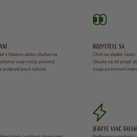
ANÍ
ROZPTÝĽTE SA
äd s hladom alebo chuťou na 
Chuť na sladké často p
množstva vody môže pomôcť 
Skúste sa ísť prejsť a
a podporiť pocit sýtosti
.
svoju pozornosť inam
JEDZTE VIAC BIEL
lom hladu a sýtosti, ktoré vám 
Bielkoviny pomáhajú ud