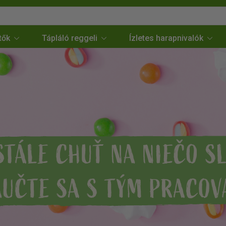
tők
Tápláló reggeli
Ízletes harapnivalók