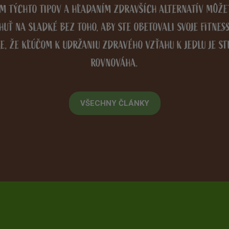
M TÝCHTO TIPOV A HĽADANÍM ZDRAVŠÍCH ALTERNATÍV MÔŽET
HUŤ NA SLADKÉ BEZ TOHO, ABY STE OBETOVALI SVOJE FITNESS 
E, ŽE KĽÚČOM K UDRŽANIU ZDRAVÉHO VZŤAHU K JEDLU JE ST
ROVNOVÁHA.
VŠECHNY ČLÁNKY