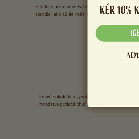
KÉR 10% 
Hľadajte proteínové tyčinky s minimálnym obsahom
sladidiel, ako sú tie naše. Majú vysoký obsah bielkov
autentickú chuť pravých s
IG
NEM
HORKÁ ČOKOLÁD
Tmavá čokoláda s vysokým obsahom kakaa (70 % 
množstve potlačiť chuť na sladké. Okrem toho obs