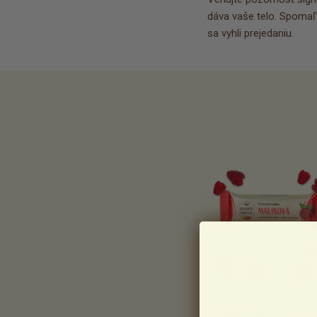
dáva vaše telo. Spomaľte
sa vyhli prejedaniu.
PROTEÍNOVÉ TYČIN