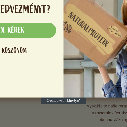
KEDVEZMÉNYT?
 pridaného cukru a prírodných 
Erythritol je prírodn
ín, vlákniny a kolagénu a skvelú 
Je skvelou alte
urovín.
EN, KÉREK
, KÖSZÖNÖM
A
a viac) dokáže v primeranom 
ahuje antioxidanty a minerály.
Vyskúšajte naše mraz
a minerálov čerst
obsahu vlákniny