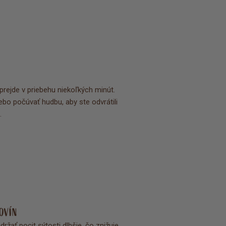
rejde v priebehu niekoľkých minút. 
lebo počúvať hudbu, aby ste odvrátili 
.
KOVÍN
ržať pocit sýtosti dlhšie, čo znižuje 