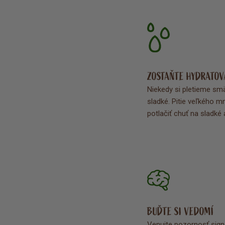
ZOSTAŇTE HYDRATOV
N
iekedy si pletieme sm
sladké. Pitie veľkého 
potlačiť chuť na sladké 
BUĎTE SI VEDOMÍ
Venujte pozornosť signá