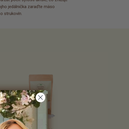
ojho jedálnička zaraďte mäso 
bo strukovín.