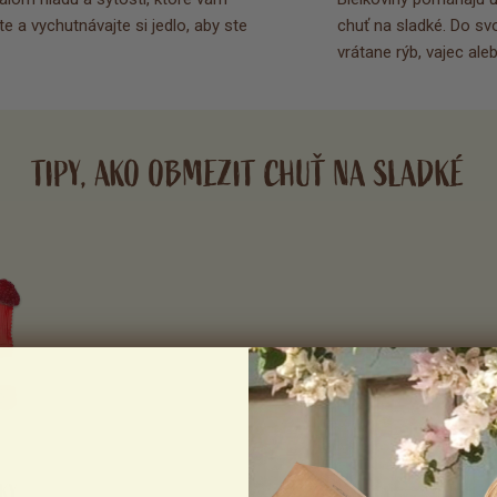
 a vychutnávajte si jedlo, aby ste 
chuť na sladké. Do sv
vrátane rýb, vajec ale
TIPY, AKO OBMEZIT CHUŤ NA SLADKÉ
KY