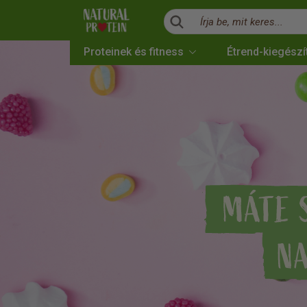
Írja be, mit keres...
Proteinek és fitness
Étrend-kiegészí
Landing page
Chuť na niečo sladké